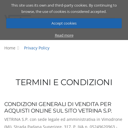
This site uses its own and third-party cookies. By continuing to
Catalog
Cart
ENG
browse, the use of cookies is considered accepted.
Accept cookies
Read more
Home
Privacy Policy
TERMINI E CONDIZIONI
CONDIZIONI GENERALI DI VENDITA PER
ACQUISTI ONLINE SUL SITO VETRINA S.P.
VETRINA S.P. con sede legale ed amministrativa in Vimodrone
(MI), Strada Padana Superiore, 317, P. IVA n. 05249620963 -