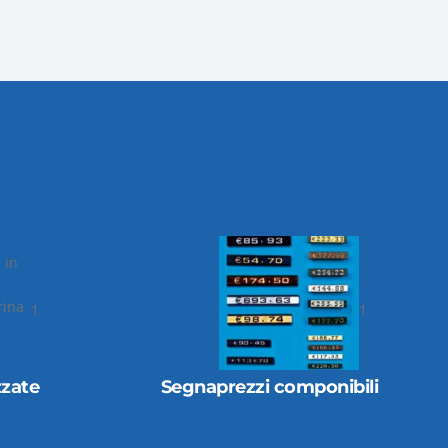
1
1
nibili
Cubi, tavolini, scalette e
contenitori in plexiglass