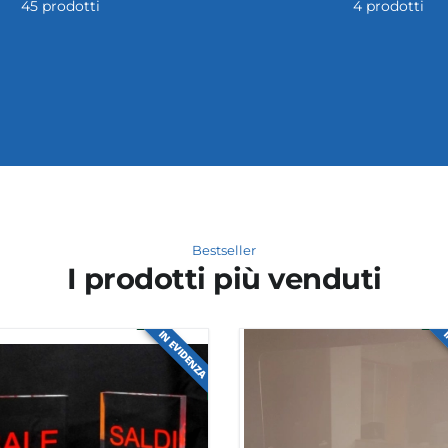
4 prodotti
7 prodotti
Bestseller
I prodotti più venduti
IN EVIDENZA
I