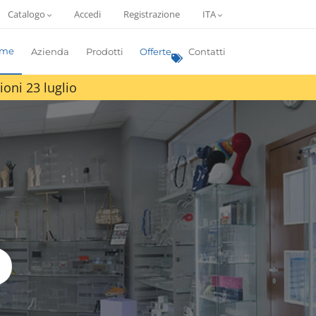
Catalogo
Accedi
Registrazione
ITA
me
Azienda
Prodotti
Offerte
Contatti
ioni 23 luglio