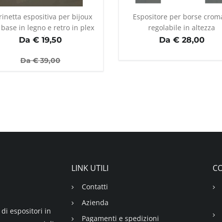
rinetta espositiva per bijoux
Espositore per borse crom
base in legno e retro in plex
regolabile in altezza
opale
Da €
19,50
Da € 28,00
Da €
39,00
LINK UTILI
CO
Contatti
Azienda
di espositori in
Pagamenti e spedizioni