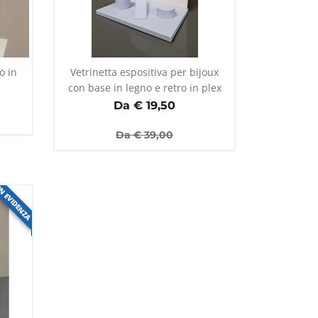
o in
Vetrinetta espositiva per bijoux
con base in legno e retro in plex
opale
Da €
19,50
Da €
39,00
N EVIDENZA