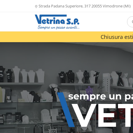
Strada Padana Superiore, 317 20055 Vimodrone (MI)
Chiusura esti