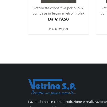
Vetrinetta espositiva per bijoux
Vet
con base in legno e retro in plex
con 
opale
Da €
19,50
Da €
39,00
L’azienda nasce come produzione e realizzazione 