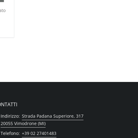
ato
NTATTI
Indirizzo:
Strada Padana Superiore, 317
20055 Vimodrone (MI)
Telefono:
+39 02 27401483