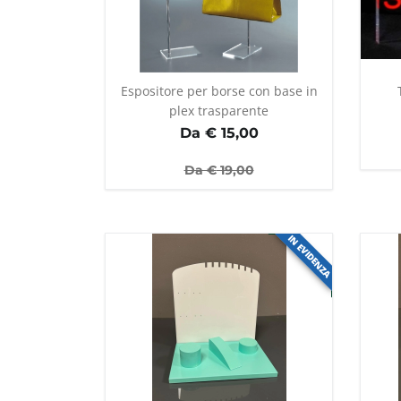
Espositore per borse con base in
plex trasparente
Da €
15,00
Da €
19,00
IN EVIDENZA