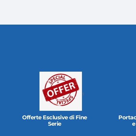
1
Portacartellini, portaprezzi
Targ
e portacataloghi