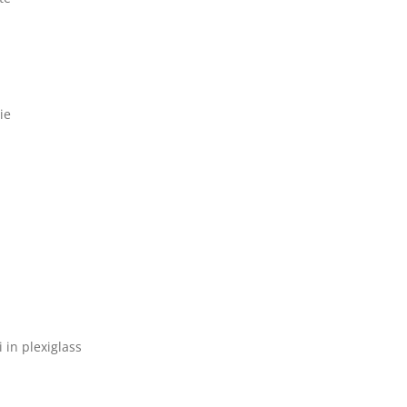
ie
i in plexiglass