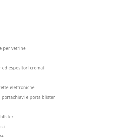
te per vetrine
r ed espositori cromati
ette elettroniche
 portachiavi e porta blister
blister
nci
te