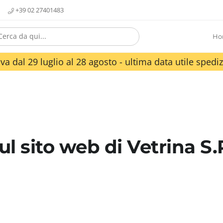
+39 02 27401483
Ho
va dal 29 luglio al 28 agosto - ultima data utile spediz
l sito web di Vetrina S.