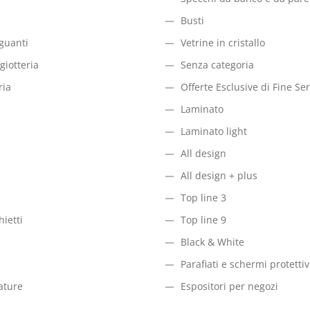
Busti
 guanti
Vetrine in cristallo
igiotteria
Senza categoria
ria
Offerte Esclusive di Fine Ser
Laminato
Laminato light
All design
All design + plus
Top line 3
hietti
Top line 9
Black & White
Parafiati e schermi protettiv
zature
Espositori per negozi