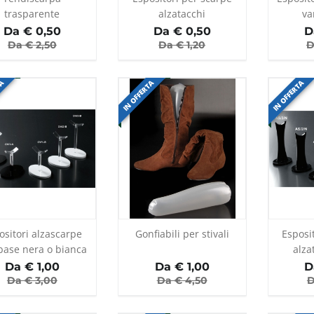
trasparente
alzatacchi
va
Da €
0,50
Da €
0,50
D
Da €
2,50
Da €
1,20
D
TA
IN OFFERTA
IN OFFERTA
ositori alzascarpe
Gonfiabili per stivali
Esposi
base nera o bianca
alza
t
Da €
1,00
Da €
1,00
D
Da €
3,00
Da €
4,50
D