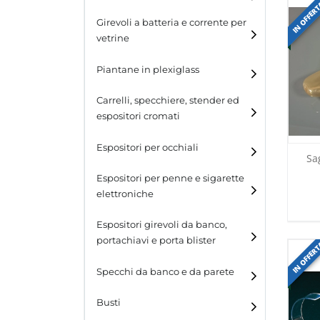
IN OFFER
Girevoli a batteria e corrente per
vetrine
Piantane in plexiglass
Carrelli, specchiere, stender ed
espositori cromati
Espositori per occhiali
Sa
Espositori per penne e sigarette
elettroniche
Espositori girevoli da banco,
portachiavi e porta blister
IN OFFER
Espositori girevoli da
Specchi da banco e da parete
banco
Busti
Espositori per portachiavi