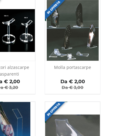
IN OFFERTA
tori alzascarpe
Molla portascarpe
rasparenti
a €
2,00
Da €
2,00
a €
3,20
Da €
3,00
IN OFFERTA