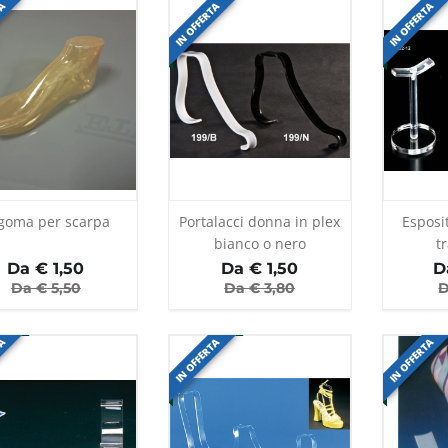
TA
IN OFFERTA
IN OFFERTA
goma per scarpa
Portalacci donna in plex
Esposi
bianco o nero
t
Da €
1,50
Da €
1,50
D
Da €
5,50
Da €
3,80
D
TA
IN OFFERTA
IN OFFERTA