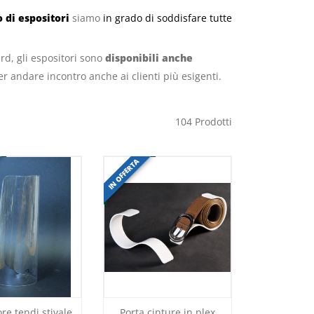
 di espositori
siamo
in grado di soddisfare tutte
rd, gli espositori sono
disponibili anche
r andare incontro anche ai clienti più esigenti.
104
Prodotti
IN OFFERTA
re tendi stivale
Porta cinture in plex