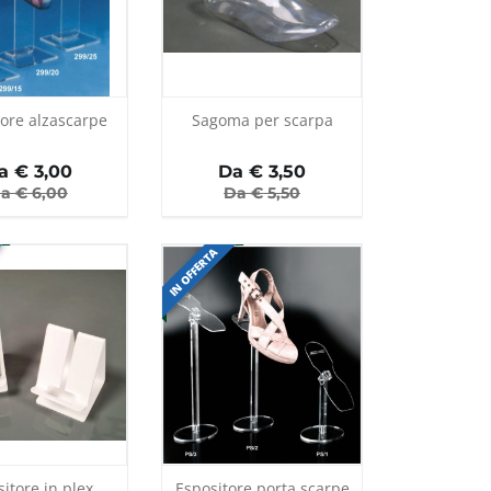
tore alzascarpe
Sagoma per scarpa
a €
3,00
Da €
3,50
a €
6,00
Da €
5,50
IN OFFERTA
itore in plex
Espositore porta scarpe