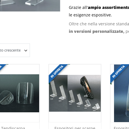
Grazie all'
ampio assortimento
le esigenze espositive.
Oltre che nella versione standa
in
versioni personalizzate
,
pe
TA
IN OFFERTA
IN OFFERTA
Tendiscarpa
Espositori per scarpe
Esposito