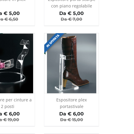
con piano regolabile
a €
5,00
Da €
5,00
a €
6,50
Da €
7,00
IN OFFERTA
re per cinture a
Espositore plex
2 posti
portastivale
a €
6,00
Da €
6,00
a €
19,00
Da €
15,00