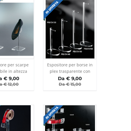
IN OFFERTA
tore per scarpe
Espositore per borse in
bile in altezza
plex trasparente con
base ovale
a €
9,00
Da €
9,00
a €
12,00
Da €
15,00
IN OFFERTA