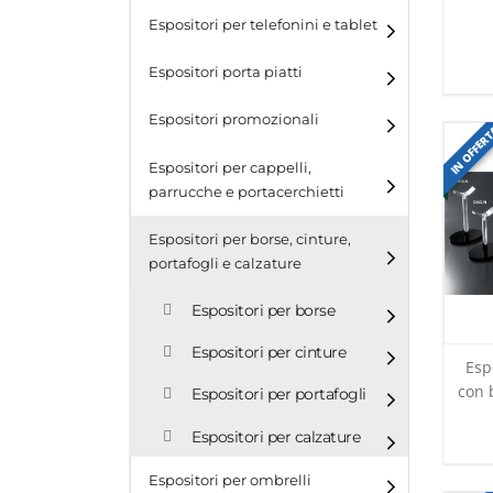
Espositori per telefonini e tablet
Espositori porta piatti
Espositori promozionali
IN OFFER
Espositori per cappelli,
parrucche e portacerchietti
Espositori per cappelli e
Espositori per borse, cinture,
parrucche
portafogli e calzature
Espositori porta cerchietti
Espositori per borse
Espositori per cinture
Esp
con 
Espositori per portafogli
Espositori per calzature
Espositori per ombrelli