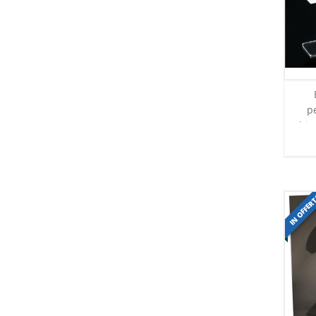
pe
bia
IN OFFER