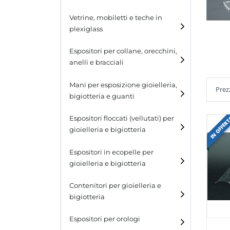
Cubi
Vetrine, mobiletti e teche in
plexiglass
Tavolini
Espositori per collane, orecchini,
Scalette
anelli e bracciali
Contenitori in plexiglass
Espositori per collane
Mani per esposizione gioielleria,
bigiotteria e guanti
Espositori per orecchini
IN OFFER
Espositori floccati (vellutati) per
Espositori per anelli
gioielleria e bigiotteria
Espositori per bracciali
Espositori in ecopelle per
gioielleria e bigiotteria
Contenitori per gioielleria e
bigiotteria
Espositori per orologi