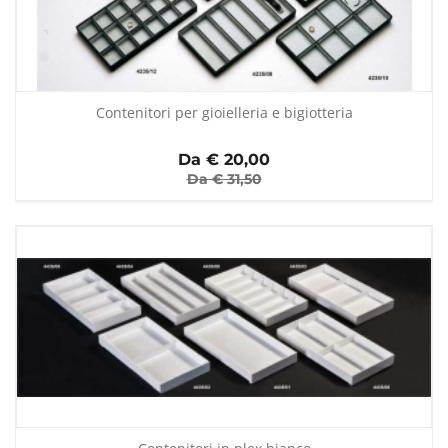
Contenitori per gioielleria e bigiotteria
Da €
20,00
Da €
31,50