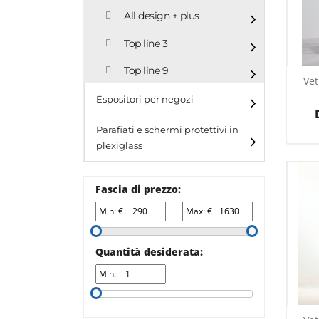
All design + plus
Top line 3
Top line 9
Vet
Espositori per negozi
Parafiati e schermi protettivi in
plexiglass
Fascia di prezzo:
Min: €
Max: €
Quantità desiderata:
Min: