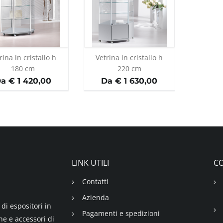
rina in cristallo h
Vetrina in cristallo h
180 cm
220 cm
a € 1 420,00
Da € 1 630,00
LINK UTILI
CO
Contatti
Azienda
di espositori in
Pagamenti e spedizioni
ne e accessori di