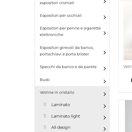
espositori cromati
Espositori per occhiali
Espositori per penne e sigarette
elettroniche
Espositori girevoli da banco,
portachiavi e porta blister
Vetr
Espositori girevoli da
Specchi da banco e da parete
banco
Busti
Espositori per portachiavi
e blister
Vetrine in cristallo
Espositori da parete con
ganci
Laminato
Laminato light
All design