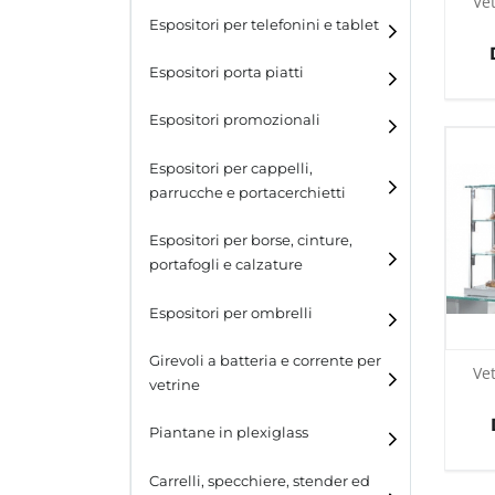
Ve
Espositori per telefonini e tablet
Espositori porta piatti
Espositori promozionali
Espositori per cappelli,
parrucche e portacerchietti
Espositori per cappelli e
Espositori per borse, cinture,
parrucche
portafogli e calzature
Espositori porta cerchietti
Espositori per borse
Espositori per ombrelli
Espositori per cinture
Girevoli a batteria e corrente per
Ve
vetrine
Espositori per portafogli
Piantane in plexiglass
Espositori per calzature
Carrelli, specchiere, stender ed