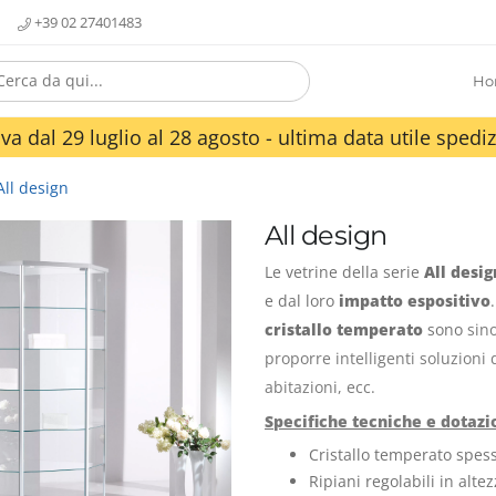
+39 02 27401483
Ho
va dal 29 luglio al 28 agosto - ultima data utile spediz
All design
All design
Le vetrine della serie
All desig
e dal loro
impatto espositivo
cristallo temperato
sono
sin
proporre intelligenti soluzioni
abitazioni, ecc.
Specifiche tecniche e dotazio
Cristallo temperato spes
Ripiani regolabili in alte