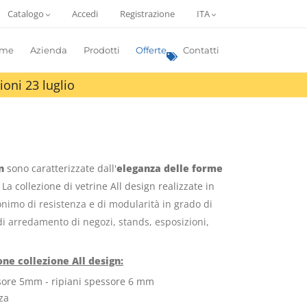
Catalogo
Accedi
Registrazione
ITA
me
Azienda
Prodotti
Offerte
Contatti
ioni 23 luglio
n
sono caratterizzate dall'
eleganza delle forme
. La collezione di vetrine All design realizzate in
onimo di resistenza e di modularità in grado di
 di arredamento di negozi, stands, esposizioni,
ne collezione All design:
sore 5mm - ripiani spessore 6 mm
zza