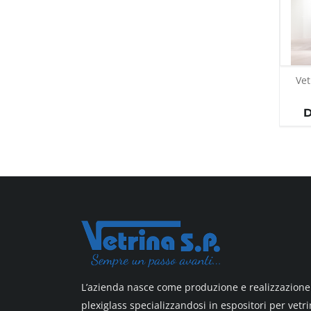
Vet
D
L’azienda nasce come produzione e realizzazione 
plexiglass specializzandosi in espositori per vetri