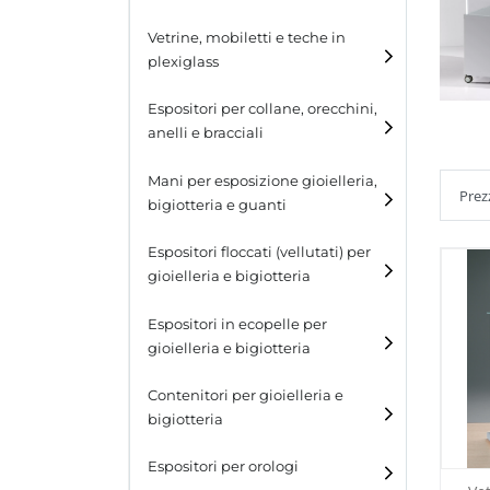
Cubi
Vetrine, mobiletti e teche in
plexiglass
Tavolini
Espositori per collane, orecchini,
Scalette
anelli e bracciali
Contenitori in plexiglass
Espositori per collane
Mani per esposizione gioielleria,
bigiotteria e guanti
Espositori per orecchini
Espositori floccati (vellutati) per
Espositori per anelli
gioielleria e bigiotteria
Espositori per bracciali
Espositori in ecopelle per
gioielleria e bigiotteria
Contenitori per gioielleria e
bigiotteria
Espositori per orologi