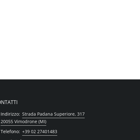
NTATTI
Indirizzo:
Strada Padana Superiore, 317
20055 Vimodrone (MI)
Telefono:
+39 02 27401483