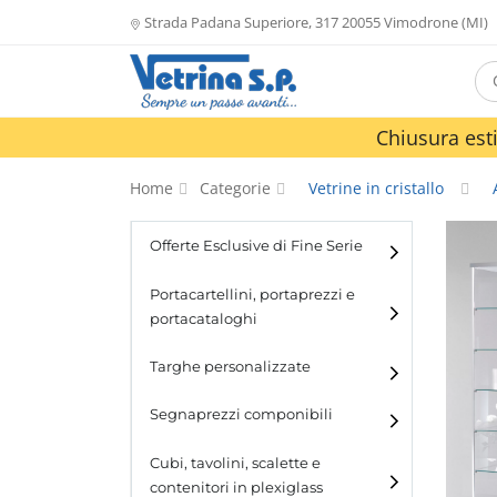
Strada Padana Superiore, 317 20055 Vimodrone (MI)
Chiusura esti
Home
Categorie
Vetrine in cristallo
Offerte Esclusive di Fine Serie
Portacartellini, portaprezzi e
portacataloghi
Portacartellini
Targhe personalizzate
Portacataloghi
Segnaprezzi componibili
Cubi, tavolini, scalette e
contenitori in plexiglass