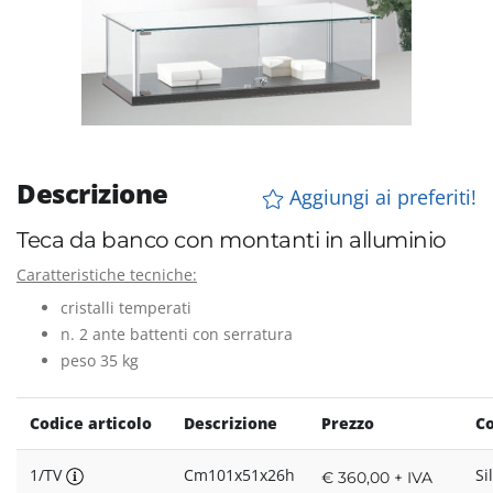
Descrizione
Aggiungi ai preferiti!
Teca da banco con montanti in alluminio
Caratteristiche tecniche:
cristalli temperati
n. 2 ante battenti con serratura
peso 35 kg
Codice articolo
Descrizione
Prezzo
Co
1/TV
Cm101x51x26h
Si
€ 360,00 + IVA