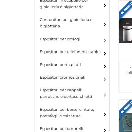
Espositori in ecopelle per
IN OFFER
gioielleria e bigiotteria
Contenitori per gioielleria e
bigiotteria
Espositori per orologi
Espositori per telefonini e tablet
Espositori porta piatti
E
col
Espositori promozionali
Espositori per cappelli,
parrucche e portacerchietti
IN OFFER
Espositori per cappelli e
Espositori per borse, cinture,
parrucche
portafogli e calzature
Espositori porta cerchietti
Espositori per borse
Espositori per ombrelli