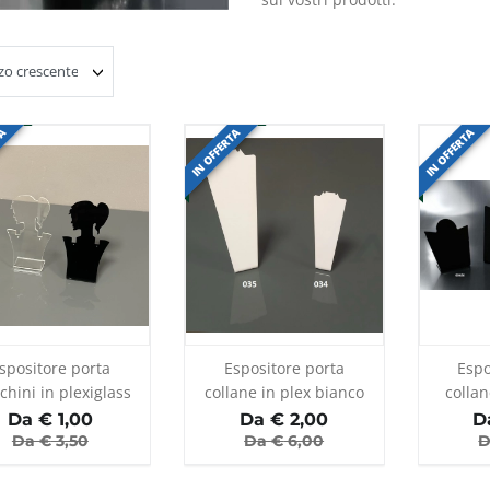
TA
IN OFFERTA
IN OFFERTA
spositore porta
Espositore porta
Espo
chini in plexiglass
collane in plex bianco
collan
asparente e nero
Da €
1,00
Da €
2,00
D
Da €
3,50
Da €
6,00
D