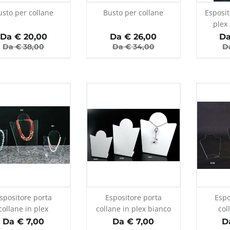
usto per collane
Busto per collane
Esposit
plex
Da €
20,00
Da €
26,00
Da
Da €
38,00
Da €
34,00
D
spositore porta
Espositore porta
Espo
collane in plex
collane in plex bianco
col
trasparente
t
Da € 7,00
Da € 7,00
D