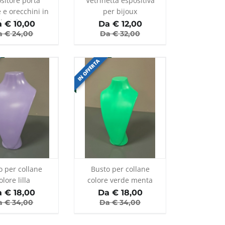
sitore porta
Vetrinetta espositiva
 e orecchini in
per bijoux
lexiglass
a €
10,00
Da €
12,00
a €
24,00
Da €
32,00
IN OFFERTA
o per collane
Busto per collane
olore lilla
colore verde menta
a €
18,00
Da €
18,00
a €
34,00
Da €
34,00