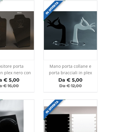
IN OFFERTA
sitore porta
Mano porta collane e
in plex nero con
porta bracciali in plex
incisione
a €
5,00
Da €
5,00
a €
16,00
Da €
12,00
IN OFFERTA