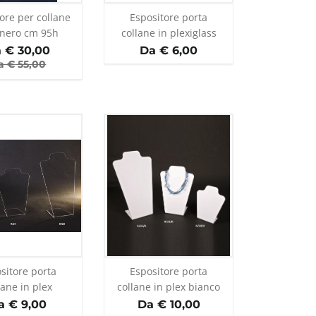
ore per collane
Espositore porta
 nero cm 95h
collane in plexiglass
trasparente
 €
30,00
Da € 6,00
a €
55,00
sitore porta
Espositore porta
lane in plex
collane in plex bianco
rasparente
a € 9,00
Da € 10,00