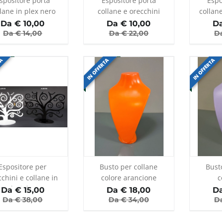
spositore porta
Espositore porta
Espo
lane in plex nero
collane e orecchini
collane
p
Da €
10,00
Da €
10,00
D
Da €
14,00
Da €
22,00
D
TA
IN OFFERTA
IN OFFERTA
Espositore per
Busto per collane
Bust
cchini e collane in
colore arancione
c
plexiglass
Da €
15,00
Da €
18,00
D
Da €
38,00
Da €
34,00
D