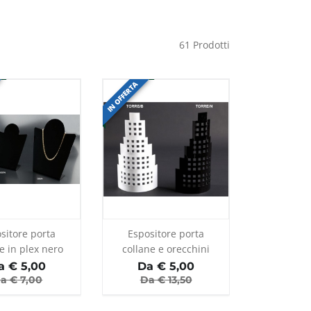
61
Prodotti
IN OFFERTA
sitore porta
Espositore porta
e in plex nero
collane e orecchini
a €
5,00
Da €
5,00
a €
7,00
Da €
13,50