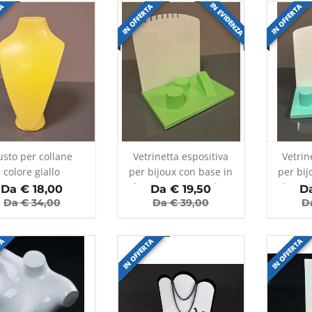
IN EVIDENZA
TA
IN OFFERTA
IN OFFERTA
usto per collane
Vetrinetta espositiva
Vetrin
colore giallo
per bijoux con base in
per bij
legno e retro in plex
legno 
Da €
18,00
Da €
19,50
D
opale
Da €
34,00
Da €
39,00
D
TA
IN OFFERTA
IN OFFERTA