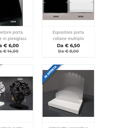
sitore porta
Espositore porta
e in plexiglass
collane multiplo
nero
a €
6,00
Da €
6,50
a €
14,00
Da €
8,00
IN OFFERTA