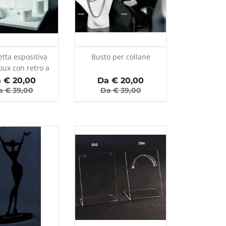
etta espositiva
Busto per collane
oux con retro a
specchio
 €
20,00
Da €
20,00
a €
39,00
Da €
39,00