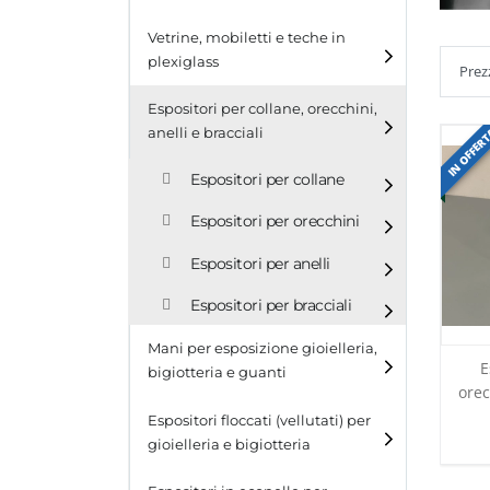
Cubi
Vetrine, mobiletti e teche in
plexiglass
Tavolini
Espositori per collane, orecchini,
Scalette
IN OFFER
anelli e bracciali
Contenitori in plexiglass
Espositori per collane
Espositori per orecchini
Espositori per anelli
Espositori per bracciali
Mani per esposizione gioielleria,
E
bigiotteria e guanti
orec
tr
Espositori floccati (vellutati) per
gioielleria e bigiotteria