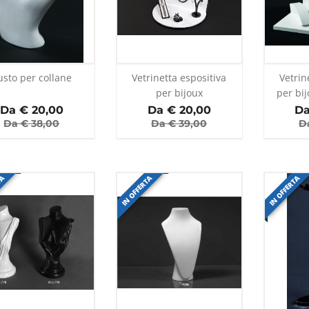
usto per collane
Vetrinetta espositiva
Vetrin
per bijoux
per bij
Da €
20,00
Da €
20,00
Da
Da €
38,00
Da €
39,00
D
TA
IN OFFERTA
IN OFFERTA