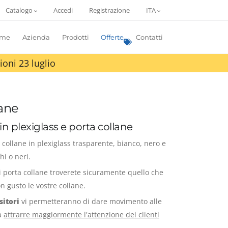
Catalogo
Accedi
Registrazione
ITA
me
Azienda
Prodotti
Offerte
Contatti
ioni 23 luglio
lane
in plexiglass e porta collane
 collane in plexiglass trasparente, bianco, nero e
hi o neri.
 porta collane troverete sicuramente quello che
n gusto le vostre collane.
sitori
vi permetteranno di dare movimento alle
da
attrarre maggiormente l'attenzione dei clienti