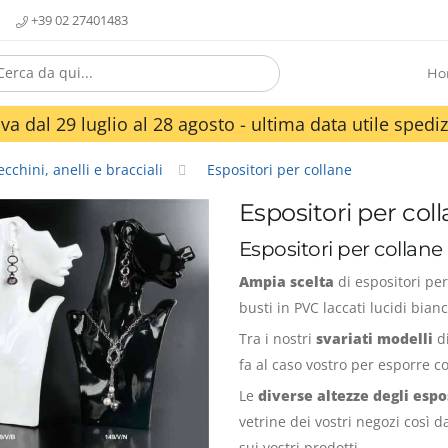
+39 02 27401483
Ho
va dal 29 luglio al 28 agosto - ultima data utile spediz
cchini, anelli e bracciali
Espositori per collane
Espositori per col
Espositori per collane 
Ampia scelta
di espositori per
busti in PVC laccati lucidi bianc
Tra i nostri
svariati modelli
di
fa al caso vostro per esporre co
Le
diverse altezze degli espo
vetrine dei vostri negozi così 
sui vostri prodotti.