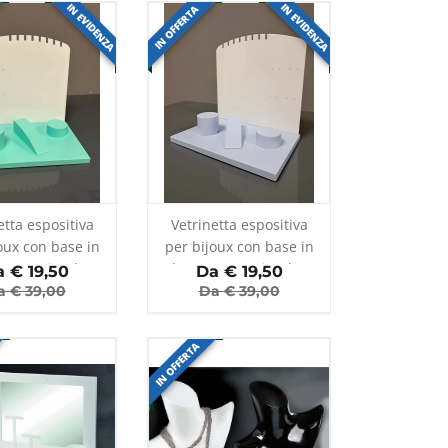
IN EVIDENZA
IN EVIDENZA
IN OFFERTA
etta espositiva
Vetrinetta espositiva
oux con base in
per bijoux con base in
e retro in plex
legno e retro in plex
a €
19,50
Da €
19,50
opale
opale
a €
39,00
Da €
39,00
IN OFFERTA