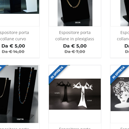
spositore porta
Espositore porta
Espo
collane curvo
collane in plexiglass
collan
nero e bianco
Da €
5,00
Da €
5,00
D
Da €
14,00
Da €
7,00
D
TA
IN OFFERTA
IN OFFERTA