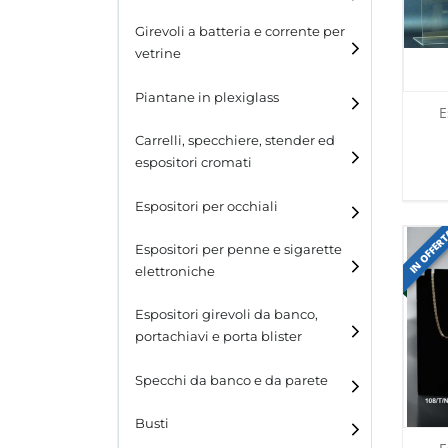
Espositori per cinture
Girevoli a batteria e corrente per
vetrine
Espositori per portafogli
Piantane in plexiglass
Espositori per calzature
E
Carrelli, specchiere, stender ed
espositori cromati
Espositori per occhiali
IN OFFER
Espositori per penne e sigarette
elettroniche
Espositori girevoli da banco,
portachiavi e porta blister
Espositori girevoli da
Specchi da banco e da parete
banco
Busti
Espositori per portachiavi