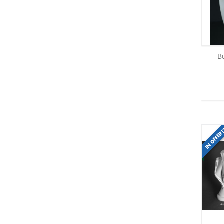
B
IN OFFER