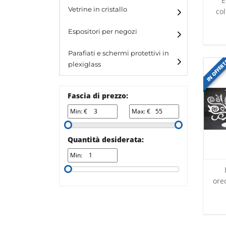
E
e blister
Vetrine in cristallo
col
Espositori da parete con
ganci
Laminato
Espositori per negozi
Laminato light
Parafiati e schermi protettivi in
IN OFFER
plexiglass
All design
All design + plus
Fascia di prezzo:
Top line 3
Min: €
Max: €
Top line 9
Quantità desiderata:
Min:
ore