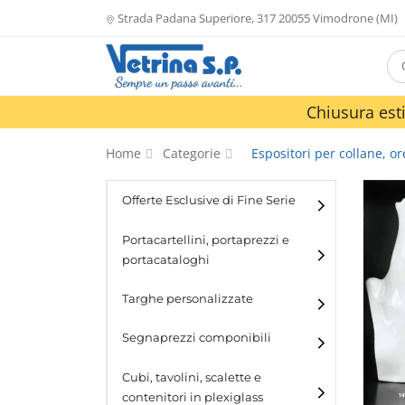
Strada Padana Superiore, 317 20055 Vimodrone (MI)
Chiusura esti
Home
Categorie
Espositori per collane, ore
Offerte Esclusive di Fine Serie
Portacartellini, portaprezzi e
portacataloghi
Portacartellini
Targhe personalizzate
Portacataloghi
Segnaprezzi componibili
Cubi, tavolini, scalette e
contenitori in plexiglass