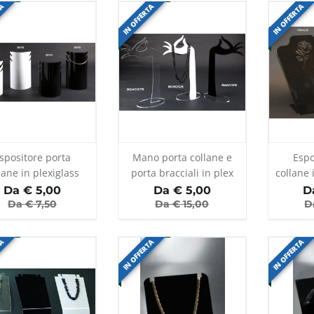
TA
IN OFFERTA
IN OFFERTA
spositore porta
Mano porta collane e
Espo
lane in plexiglass
porta bracciali in plex
collane 
Da €
5,00
Da €
5,00
D
Da €
7,50
Da €
15,00
D
TA
IN OFFERTA
IN OFFERTA