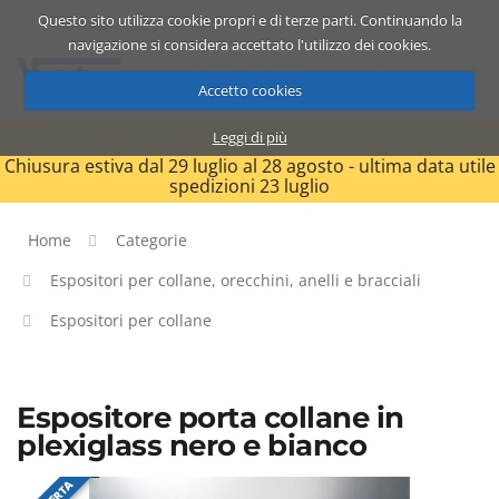
Questo sito utilizza cookie propri e di terze parti. Continuando la
Catalogo
Carrello
ITA
navigazione si considera accettato l'utilizzo dei cookies.
Accetto cookies
Leggi di più
Chiusura estiva dal 29 luglio al 28 agosto - ultima data utile
spedizioni 23 luglio
Home
Categorie
Espositori per collane, orecchini, anelli e bracciali
Espositori per collane
Espositore porta collane in
plexiglass nero e bianco