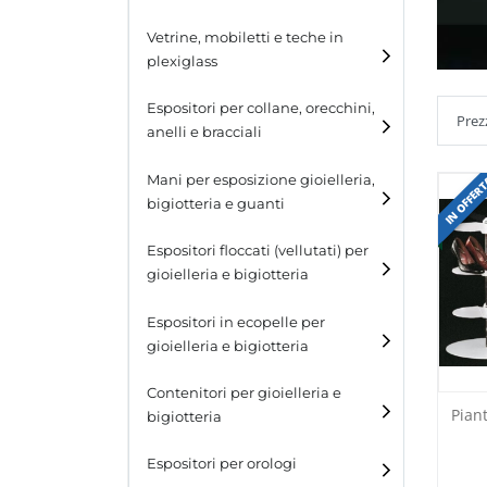
Cubi
Vetrine, mobiletti e teche in
plexiglass
Tavolini
Espositori per collane, orecchini,
Scalette
anelli e bracciali
Contenitori in plexiglass
Espositori per collane
Mani per esposizione gioielleria,
IN OFFER
bigiotteria e guanti
Espositori per orecchini
Espositori floccati (vellutati) per
Espositori per anelli
gioielleria e bigiotteria
Espositori per bracciali
Espositori in ecopelle per
gioielleria e bigiotteria
Contenitori per gioielleria e
Pian
bigiotteria
Espositori per orologi