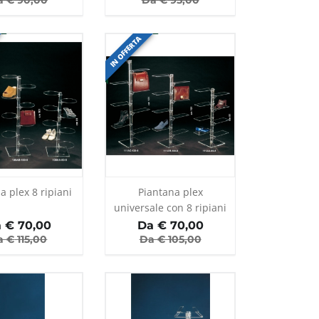
a €
90,00
Da €
95,00
IN OFFERTA
a plex 8 ripiani
Piantana plex
universale con 8 ripiani
 €
70,00
Da €
70,00
a €
115,00
Da €
105,00