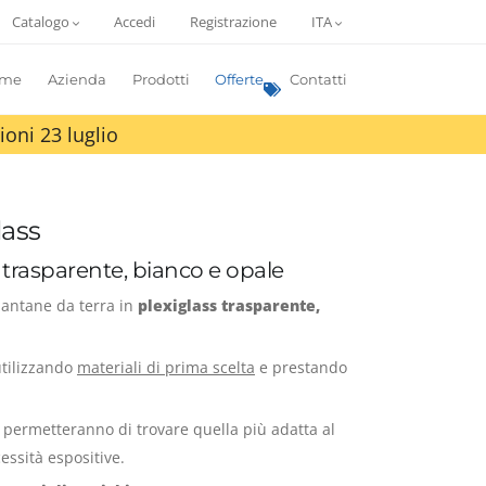
Catalogo
Accedi
Registrazione
ITA
me
Azienda
Prodotti
Offerte
Contatti
ioni 23 luglio
lass
 trasparente, bianco e opale
piantane da terra in
plexiglass trasparente,
 utilizzando
materiali di prima scelta
e prestando
i permetteranno di trovare quella più adatta al
essità espositive.