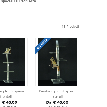
 speciali su richiesta
.
15
Prodotti
IN OFFERTA
a plex 3 ripiani
Piantana plex 4 ripiani
frontali
laterali
 €
45,00
Da €
45,00