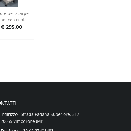
tore per scarpe
iani con ruote
 € 295,00
NTATTI
Indirizzo:
Strada Padana Superiore, 317
20055 Vimodrone (MI)
Telefono:
+39 02 27401483