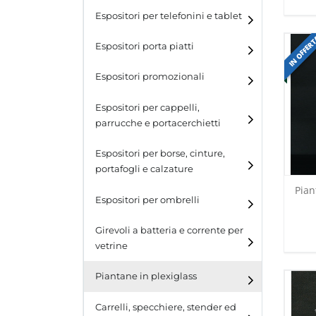
Espositori per telefonini e tablet
IN OFFER
Espositori porta piatti
Espositori promozionali
Espositori per cappelli,
parrucche e portacerchietti
Espositori per cappelli e
Espositori per borse, cinture,
parrucche
portafogli e calzature
Pian
Espositori porta cerchietti
Espositori per borse
Espositori per ombrelli
Espositori per cinture
Girevoli a batteria e corrente per
vetrine
Espositori per portafogli
Piantane in plexiglass
Espositori per calzature
Carrelli, specchiere, stender ed