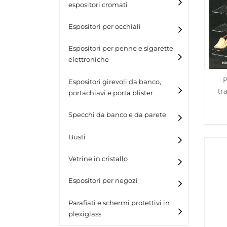
espositori cromati
Espositori per occhiali
Espositori per penne e sigarette
elettroniche
P
Espositori girevoli da banco,
tr
portachiavi e porta blister
Espositori girevoli da
Specchi da banco e da parete
banco
Busti
Espositori per portachiavi
e blister
Vetrine in cristallo
Espositori da parete con
ganci
Laminato
Espositori per negozi
Laminato light
Parafiati e schermi protettivi in
plexiglass
All design