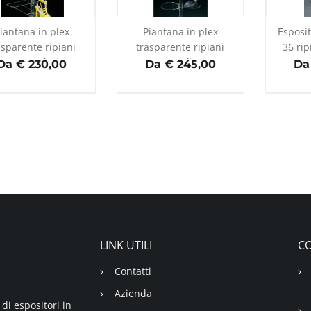
iantana in plex
Piantana in plex
Esposi
asparente ripiani
trasparente ripiani
36 rip
rettangolari
tondi
Da € 230,00
Da € 245,00
Da
LINK UTILI
CO
Contatti
Azienda
di espositori in