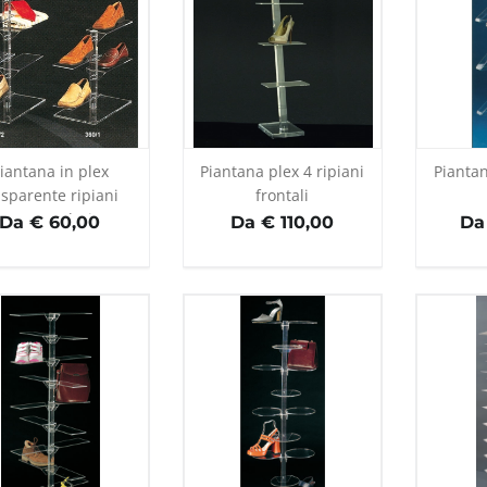
iantana in plex
Piantana plex 4 ripiani
Piantan
asparente ripiani
frontali
rettangolari
Da € 60,00
Da € 110,00
Da