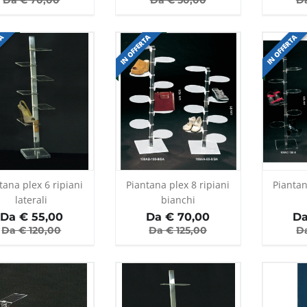
Da €
70,00
Da €
50,00
D
TA
IN OFFERTA
IN OFFERTA
tana plex 6 ripiani
Piantana plex 8 ripiani
Piantan
laterali
bianchi
Da €
55,00
Da €
70,00
Da
Da €
120,00
Da €
125,00
D