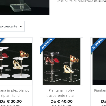
Possibilità di realizzare
misure
TA
IN OFFERTA
IN OFFERTA
tana in plex bianco
Piantana in plex
Piantan
ripiani tondi
trasparente ripiani
tondi
Da €
30,00
Da €
40,00
Da