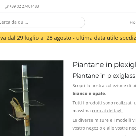
+39 02 27401483
Ho
va dal 29 luglio al 28 agosto - ultima data utile spediz
Piantane in plexig
Piantane in plexiglass
Scopri la nostra collezione di 
bianco e opale
.
Tutti i prodotti sono realizzati
massima
cura ai dettagli
.
Le diverse misure e i modelli v
vostro negozio e alle vostre nec