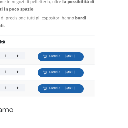
one in negozi di pelletteria, offre
la possibilità di
ti in poco spazio
.
r di precisione tutti gli espositori hanno
bordi
ti
.
ità
Carrello
(Qtà:
1
)
Carrello
(Qtà:
1
)
Carrello
(Qtà:
1
)
iamo