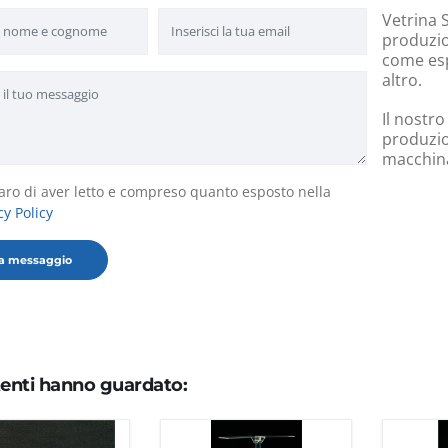
Vetrina S
produzion
come esp
altro.
Il nostro
produzio
macchinar
aro di aver letto e compreso quanto esposto nella
cy Policy
utenti hanno guardato: