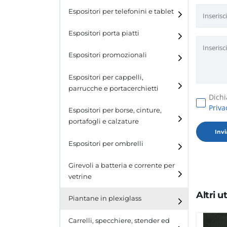
Espositori per telefonini e tablet
Espositori porta piatti
Espositori promozionali
Espositori per cappelli,
parrucche e portacerchietti
Dichi
Priva
Espositori per cappelli e
Espositori per borse, cinture,
parrucche
portafogli e calzature
Espositori porta cerchietti
Espositori per borse
Espositori per ombrelli
Espositori per cinture
Girevoli a batteria e corrente per
vetrine
Espositori per portafogli
Altri 
Piantane in plexiglass
Espositori per calzature
Carrelli, specchiere, stender ed