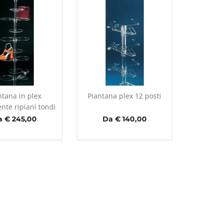
ntana in plex
Piantana plex 12 posti
nte ripiani tondi
a € 245,00
Da € 140,00