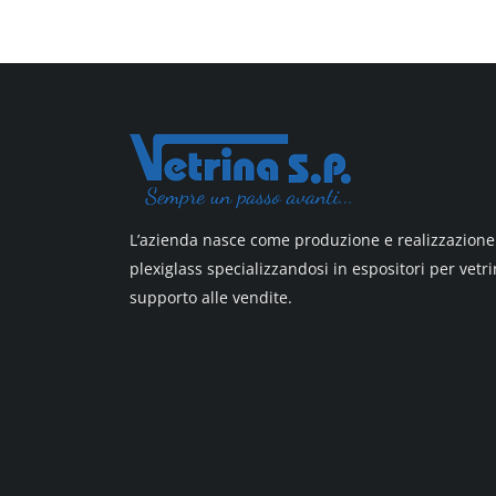
All design + plus
Top line 3
Top line 9
L’azienda nasce come produzione e realizzazione 
plexiglass specializzandosi in espositori per vetri
supporto alle vendite.