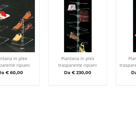
antana in plex
Piantana in plex
Pia
parente ripiani
trasparente ripiani
traspare
rettangolari
rettangolari
Da € 60,00
Da € 230,00
D