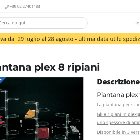
+39 02 27401483
Ho
va dal 29 luglio al 28 agosto - ultima data utile spediz
antana plex 8 ripiani
Descrizione
TA
Piantana plex
La piantana per scar
Gli 8 ripiani in ple
uno spessore di 5m
Disponibile in 3 vers