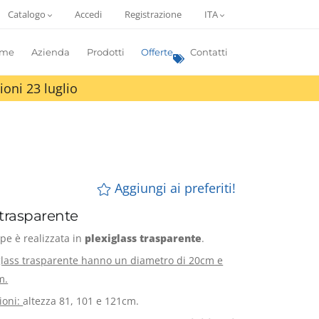
Catalogo
Accedi
Registrazione
ITA
me
Azienda
Prodotti
Offerte
Contatti
ioni 23 luglio
Aggiungi ai preferiti!
 trasparente
pe è realizzata in
plexiglass trasparente
.
xiglass trasparente hanno un diametro di 20cm e
m.
ioni:
altezza 81, 101 e 121cm.