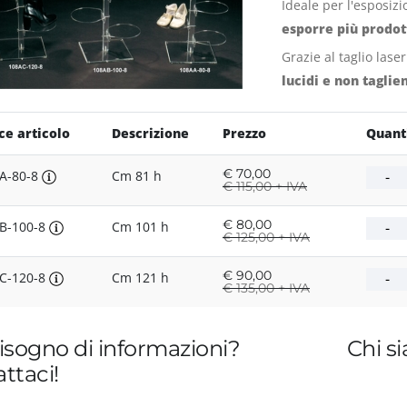
Ideale per l'esposizi
esporre più prodot
Grazie al taglio lase
lucidi e non taglien
ce articolo
Descrizione
Prezzo
Quant
€
70,00
A-80-8
Cm 81 h
€
115,00 + IVA
€
80,00
B-100-8
Cm 101 h
€
125,00 + IVA
€
90,00
C-120-8
Cm 121 h
€
135,00 + IVA
isogno di informazioni?
Chi s
ttaci!