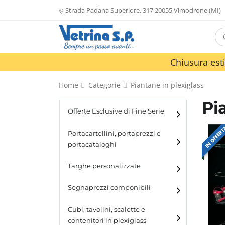
Strada Padana Superiore, 317 20055 Vimodrone (MI)
Chiusura esti
Home
Categorie
Piantane in plexiglass
Pi
Offerte Esclusive di Fine Serie
IN OFFER
Portacartellini, portaprezzi e
portacataloghi
Portacartellini
Targhe personalizzate
Portacataloghi
Segnaprezzi componibili
Cubi, tavolini, scalette e
contenitori in plexiglass