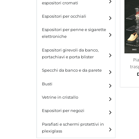
espositori cromati
Espositori per occhiali
Espositori per penne e sigarette
elettroniche
Espositori girevoli da banco,
portachiavi e porta blister
Pi
tras
Espositori girevoli da
Specchi da banco e da parete
banco
Busti
Espositori per portachiavi
e blister
Vetrine in cristallo
Espositori da parete con
ganci
Laminato
Espositori per negozi
Laminato light
Parafiati e schermi protettivi in
plexiglass
All design