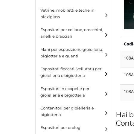
Cubi
Vetrine, mobiletti e teche in
plexiglass
Tavolini
Espositori per collane, orecchini,
Scalette
anelli e bracciali
Codi
Contenitori in plexiglass
Espositori per collane
Mani per esposizione gioielleria,
bigiotteria e guanti
108A
Espositori per orecchini
Espositori floccati (vellutati) per
Espositori per anelli
108A
gioielleria e bigiotteria
Espositori per bracciali
Espositori in ecopelle per
108A
gioielleria e bigiotteria
Contenitori per gioielleria e
Hai b
bigiotteria
Conta
Espositori per orologi