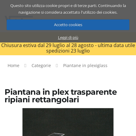
Questo sito utilizza cookie propri e di terze parti. Continuando la
Catalogo
Carrello
ITA
navigazione si considera accettato l'utilizzo dei cookies.
Accetto cookies
Leggi di più
Chiusura estiva dal 29 luglio al 28 agosto - ultima data utile
spedizioni 23 luglio
Home
Categorie
Piantane in plexiglass
Piantana in plex trasparente
ripiani rettangolari