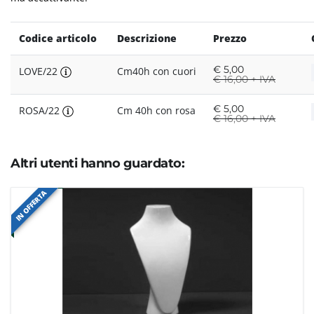
Codice articolo
Descrizione
Prezzo
€
5,00
LOVE/22
Cm40h con cuori
€
16,00 + IVA
€
5,00
ROSA/22
Cm 40h con rosa
€
16,00 + IVA
Altri utenti hanno guardato:
IN OFFERTA