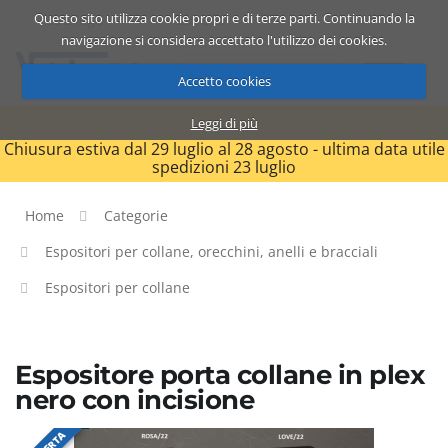
Questo sito utilizza cookie propri e di terze parti. Continuando la
Catalogo
Carrello
ITA
navigazione si considera accettato l'utilizzo dei cookies.
Accetto cookies
Leggi di più
Chiusura estiva dal 29 luglio al 28 agosto - ultima data utile
spedizioni 23 luglio
Home
Categorie
Espositori per collane, orecchini, anelli e bracciali
Espositori per collane
Espositore porta collane in plex
nero con incisione