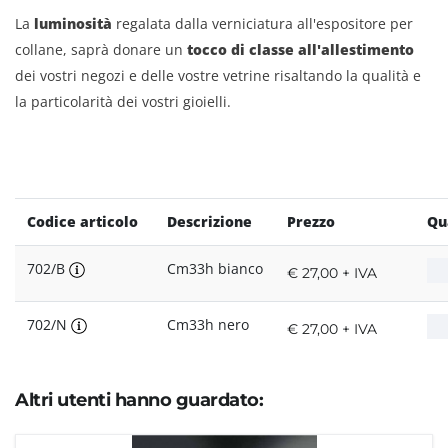
La
luminosità
regalata dalla verniciatura all'espositore per
collane, saprà donare un
tocco di classe all'allestimento
dei vostri negozi e delle vostre vetrine risaltando la qualità e
la particolarità dei vostri gioielli.
Codice articolo
Descrizione
Prezzo
Qu
702/B
Cm33h bianco
€ 27,00 + IVA
702/N
Cm33h nero
€ 27,00 + IVA
Altri utenti hanno guardato: