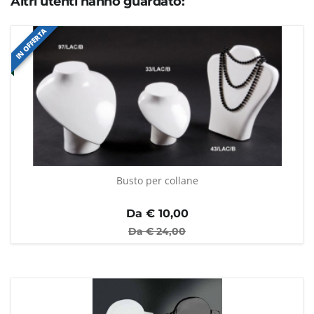
Altri utenti hanno guardato:
IN OFFERTA
Busto per collane
Da €
10,00
Da €
24,00