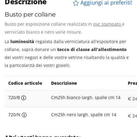
Descrizione
Aggiungi ai preferiti!
Busto per collane
Busto per esposizione collane realizzato in
pvc stampato
e
verniciato bianco e nero varie misure.
La
luminosità
regalata dalla verniciatura all'espositore per
collane, saprà donare un
tocco di classe all'allestimento
dei vostri negozi e delle vostre vetrine risaltando la qualità e
la particolarità dei vostri gioielli.
Codice articolo
Descrizione
Pre
720/B
Cm25h bianco largh. spalle cm 14
€ 24
720/N
Cm25h nero largh. spalle cm 14
€ 24