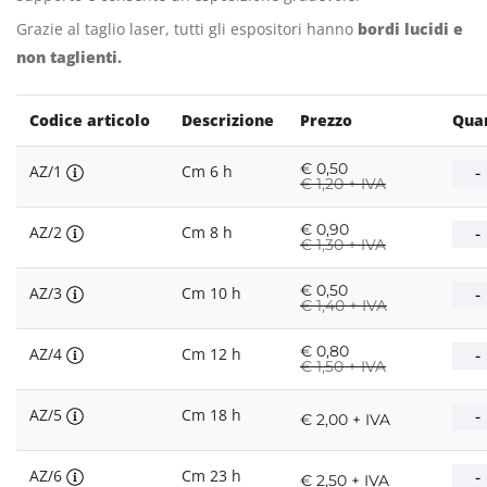
Grazie al taglio laser, tutti gli espositori hanno
bordi lucidi e
non taglienti.
Codice articolo
Descrizione
Prezzo
Quan
€
0,50
AZ/1
Cm 6 h
€
1,20 + IVA
€
0,90
AZ/2
Cm 8 h
€
1,30 + IVA
€
0,50
AZ/3
Cm 10 h
€
1,40 + IVA
€
0,80
AZ/4
Cm 12 h
€
1,50 + IVA
AZ/5
Cm 18 h
€ 2,00 + IVA
AZ/6
Cm 23 h
€ 2,50 + IVA