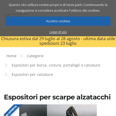
Questo sito utilizza cookie propri e di terze parti. Continuando la
Catalogo
Carrello
ITA
navigazione si considera accettato l'utilizzo dei cookies.
Accetto cookies
Leggi di più
Chiusura estiva dal 29 luglio al 28 agosto - ultima data utile
spedizioni 23 luglio
Home
Categorie
Espositori per borse, cinture, portafogli e calzature
Espositori per calzature
Espositori per scarpe alzatacchi
IN OFFERTA