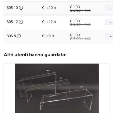
€
1,00
305 10
Cm 10 h
€
3,00 + IVA
€
1,00
305 12
Cm 12 h
€
3,00 + IVA
€
1,00
305 8
Cm 8 h
€
3,00 + IVA
Altri utenti hanno guardato: