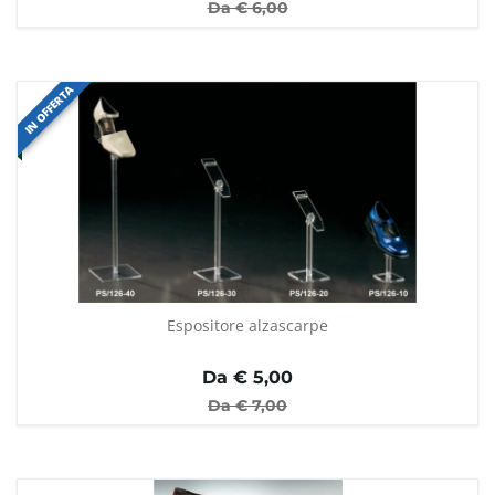
Da €
6,00
IN OFFERTA
Espositore alzascarpe
Da €
5,00
Da €
7,00