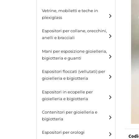
Cubi
Vetrine, mobiletti e teche in
plexiglass
Tavolini
Espositori per collane, orecchini,
Scalette
anelli e bracciali
Contenitori in plexiglass
Espositori per collane
Mani per esposizione gioielleria,
bigiotteria e guanti
Espositori per orecchini
Espositori floccati (vellutati) per
Espositori per anelli
gioielleria e bigiotteria
Espositori per bracciali
Espositori in ecopelle per
gioielleria e bigiotteria
Contenitori per gioielleria e
bigiotteria
Espositori per orologi
Codi