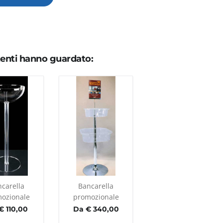
utenti hanno guardato:
carella
Bancarella
ozionale
promozionale
€ 110,00
Da € 340,00