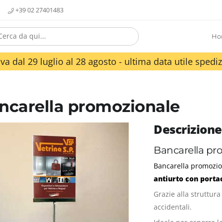
+39 02 27401483
Ho
va dal 29 luglio al 28 agosto - ultima data utile spediz
ncarella promozionale
Descrizione
Bancarella pr
Bancarella promozi
antiurto con porta
Grazie alla struttura
accidentali.