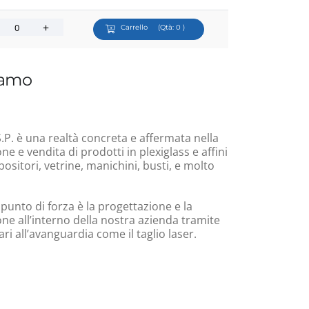
Carrello
(Qtà:
0
)
iamo
.P. è una realtà concreta e affermata nella
e e vendita di prodotti in plexiglass e affini
ositori, vetrine, manichini, busti, e molto
 punto di forza è la progettazione e la
ne all’interno della nostra azienda tramite
i all’avanguardia come il taglio laser.