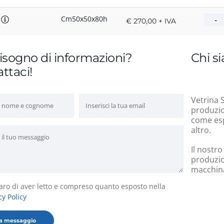
8
Cm50x50x80h
€ 270,00 + IVA
isogno di informazioni?
Chi s
ttaci!
Vetrina S
produzion
come esp
altro.
Il nostro
produzio
macchinar
aro di aver letto e compreso quanto esposto nella
cy Policy