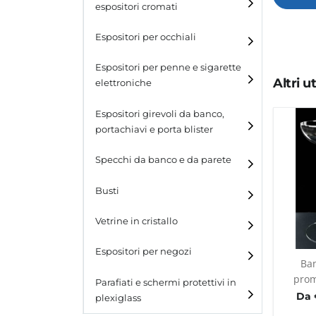
espositori cromati
Espositori per occhiali
Espositori per penne e sigarette
Altri 
elettroniche
Espositori girevoli da banco,
portachiavi e porta blister
Espositori girevoli da
Specchi da banco e da parete
banco
Busti
Espositori per portachiavi
e blister
Vetrine in cristallo
Espositori da parete con
ganci
Laminato
Espositori per negozi
Ban
Laminato light
prom
Parafiati e schermi protettivi in
Da 
plexiglass
All design