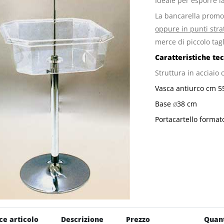
Ideale per esporre l
La bancarella prom
oppure in punti stra
merce di piccolo tagl
Caratteristiche te
Struttura in acciaio
Vasca antiurco cm 
Base
ø
38 cm
Portacartello format
ce articolo
Descrizione
Prezzo
Quant