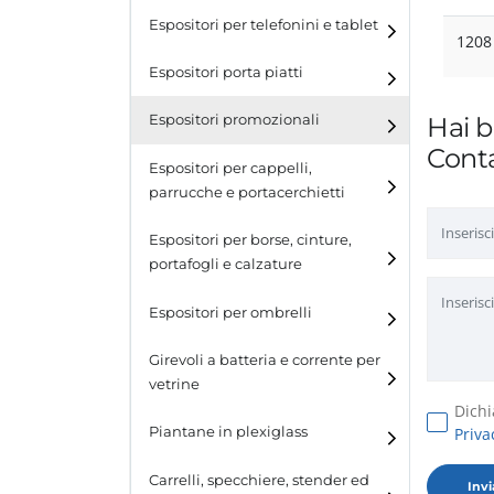
Espositori per telefonini e tablet
120
Espositori porta piatti
Hai b
Espositori promozionali
Conta
Espositori per cappelli,
parrucche e portacerchietti
Espositori per cappelli e
Espositori per borse, cinture,
parrucche
portafogli e calzature
Espositori porta cerchietti
Espositori per borse
Espositori per ombrelli
Espositori per cinture
Girevoli a batteria e corrente per
vetrine
Espositori per portafogli
Dichi
Priva
Piantane in plexiglass
Espositori per calzature
Carrelli, specchiere, stender ed