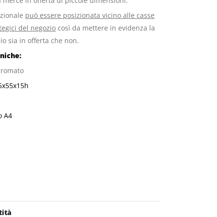
a merce in offerta di piccole dimensioni.
ozionale
può essere posizionata vicino alle casse
tegici del negozio
così da mettere in evidenza la
io sia in offerta che non.
cniche:
 cromato
55x55x15h
o A4
ità