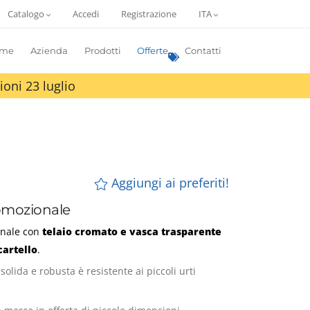
Catalogo
Accedi
Registrazione
ITA
me
Azienda
Prodotti
Offerte
Contatti
ioni 23 luglio
Aggiungi ai preferiti!
omozionale
onale con
telaio cromato e vasca trasparente
cartello
.
 solida e robusta è resistente ai piccoli urti