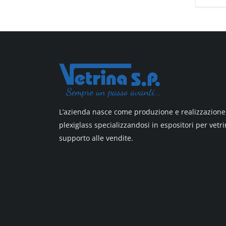
All design + plus
Top line 3
Top line 9
L’azienda nasce come produzione e realizzazione 
plexiglass specializzandosi in espositori per vetri
supporto alle vendite.