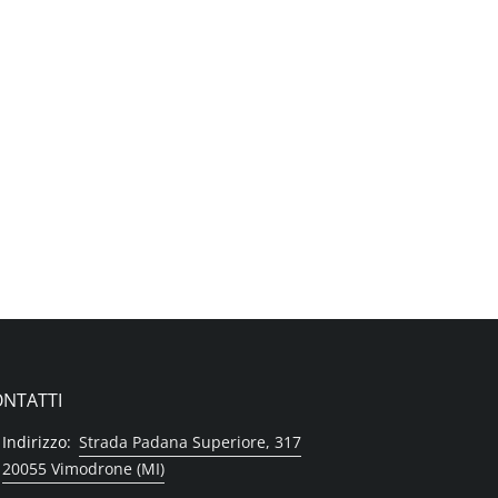
NTATTI
Indirizzo:
Strada Padana Superiore, 317
20055 Vimodrone (MI)