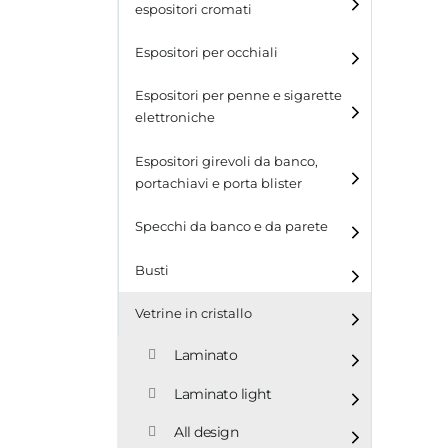
espositori cromati
Espositori per occhiali
Espositori per penne e sigarette
elettroniche
Espositori girevoli da banco,
portachiavi e porta blister
Espositori girevoli da
Specchi da banco e da parete
banco
Busti
Espositori per portachiavi
e blister
Vetrine in cristallo
Espositori da parete con
ganci
Laminato
Laminato light
All design