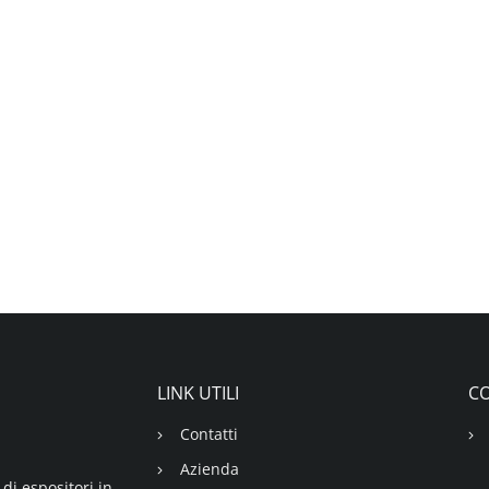
LINK UTILI
CO
Contatti
Azienda
di espositori in