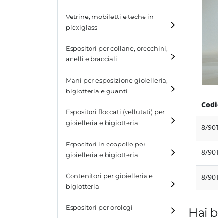
Cubi
Vetrine, mobiletti e teche in
plexiglass
Tavolini
Espositori per collane, orecchini,
Scalette
anelli e bracciali
Contenitori in plexiglass
Espositori per collane
Mani per esposizione gioielleria,
bigiotteria e guanti
Espositori per orecchini
Codi
Espositori floccati (vellutati) per
Espositori per anelli
gioielleria e bigiotteria
8/90
Espositori per bracciali
Espositori in ecopelle per
8/90
gioielleria e bigiotteria
Contenitori per gioielleria e
8/90
bigiotteria
Espositori per orologi
Hai b