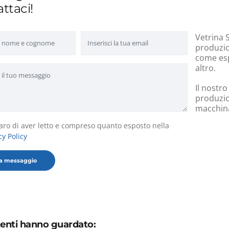
ttaci!
Vetrina S
produzion
come esp
altro.
Il nostro
produzio
macchinar
aro di aver letto e compreso quanto esposto nella
cy Policy
utenti hanno guardato: