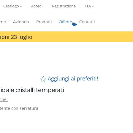
Catalogo
Accedi
Registrazione
ITA
me
Azienda
Prodotti
Offerte
Contatti
ioni 23 luglio
Aggiungi ai preferiti!
dale cristalli temperati
iche:
ttente con serratura