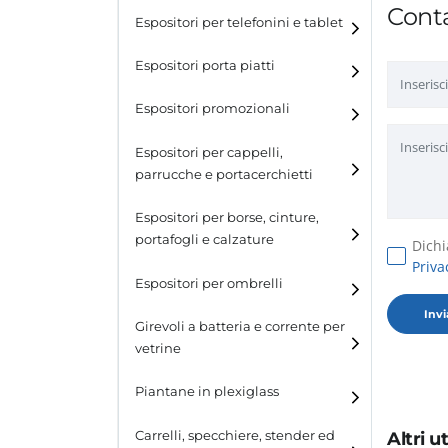
Conta
Espositori per telefonini e tablet
Espositori porta piatti
Espositori promozionali
Espositori per cappelli,
parrucche e portacerchietti
Espositori per cappelli e
Espositori per borse, cinture,
parrucche
portafogli e calzature
Dichi
Priva
Espositori porta cerchietti
Espositori per borse
Espositori per ombrelli
Espositori per cinture
Girevoli a batteria e corrente per
vetrine
Espositori per portafogli
Piantane in plexiglass
Espositori per calzature
Carrelli, specchiere, stender ed
Altri 