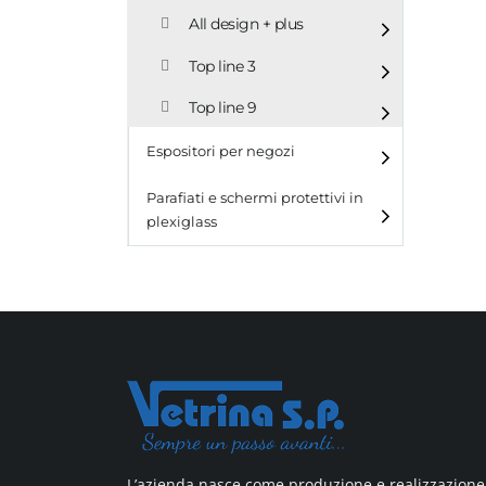
All design + plus
Top line 3
Top line 9
Espositori per negozi
Parafiati e schermi protettivi in
plexiglass
L’azienda nasce come produzione e realizzazione 