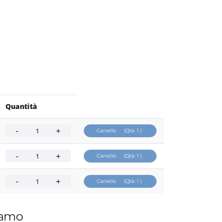
Quantità
Carrello
(Qtà:
1
)
Carrello
(Qtà:
1
)
Carrello
(Qtà:
1
)
iamo