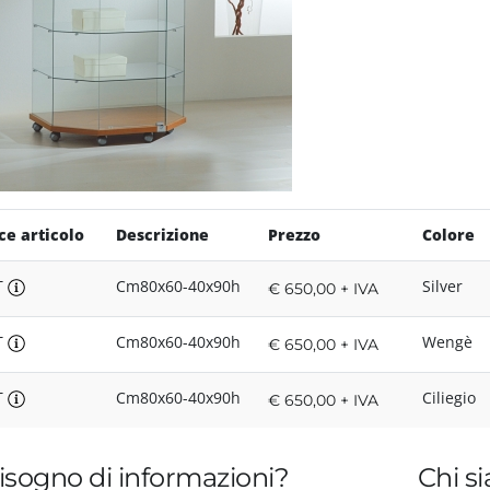
ce articolo
Descrizione
Prezzo
Colore
T
Cm80x60-40x90h
Silver
€ 650,00 + IVA
T
Cm80x60-40x90h
Wengè
€ 650,00 + IVA
T
Cm80x60-40x90h
Ciliegio
€ 650,00 + IVA
isogno di informazioni?
Chi s