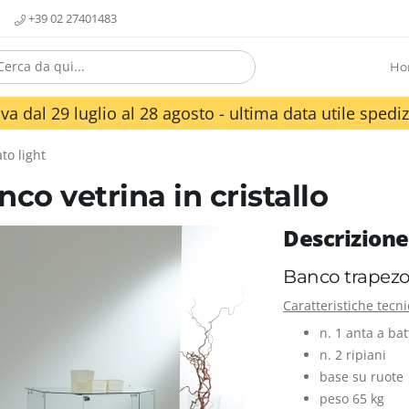
+39 02 27401483
Ho
va dal 29 luglio al 28 agosto - ultima data utile spediz
to light
nco vetrina in cristallo
Descrizione
Banco trapezoi
Caratteristiche tecn
n. 1 anta a ba
n. 2 ripiani
base su ruote
peso 65 kg