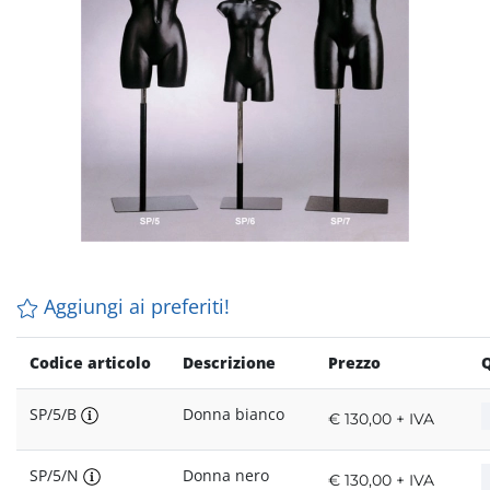
Aggiungi ai preferiti!
Codice articolo
Descrizione
Prezzo
Q
SP/5/B
Donna bianco
€ 130,00 + IVA
SP/5/N
Donna nero
€ 130,00 + IVA