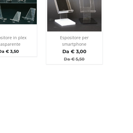
sitore in plex
Espositore per
rasparente
smartphone
Da € 3,50
Da €
3,00
Da €
5,50