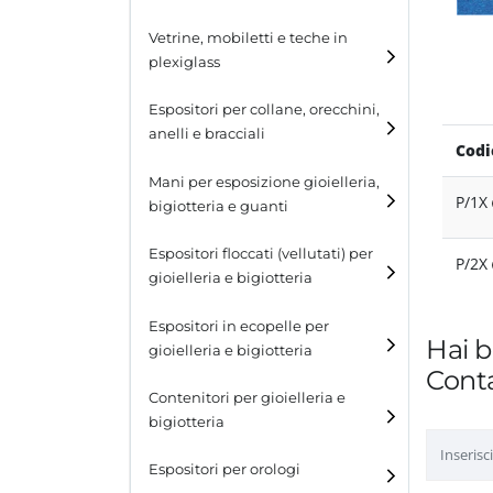
Cubi
Vetrine, mobiletti e teche in
plexiglass
Tavolini
Espositori per collane, orecchini,
Scalette
anelli e bracciali
Codi
Contenitori in plexiglass
Espositori per collane
Mani per esposizione gioielleria,
P/1X
bigiotteria e guanti
Espositori per orecchini
Espositori floccati (vellutati) per
P/2X
Espositori per anelli
gioielleria e bigiotteria
Espositori per bracciali
Espositori in ecopelle per
Hai b
gioielleria e bigiotteria
Conta
Contenitori per gioielleria e
bigiotteria
Espositori per orologi