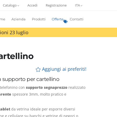
Catalogo
Accedi
Registrazione
ITA
me
Azienda
Prodotti
Offerte
Contatti
ioni 23 luglio
rtellino
Aggiungi ai preferiti!
 supporto per cartellino
telefonino con
supporto segnaprezzo
realizzato
parente
spessore 3mm, molto pratico e
tablet
da vetrina ideale per esporre diversi
e e cellulare su banchi e vetrine di negozi o