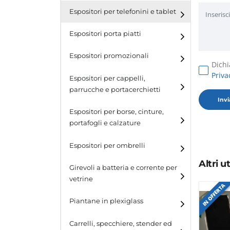
Espositori per telefonini e tablet
Espositori porta piatti
Espositori promozionali
Dichi
Priva
Espositori per cappelli,
parrucche e portacerchietti
Espositori per cappelli e
Espositori per borse, cinture,
parrucche
portafogli e calzature
Espositori porta cerchietti
Espositori per borse
Espositori per ombrelli
Altri 
Espositori per cinture
Girevoli a batteria e corrente per
vetrine
Espositori per portafogli
IN OFFERTA
Piantane in plexiglass
Espositori per calzature
Carrelli, specchiere, stender ed