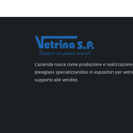
All design + plus
Top line 3
Top line 9
L’azienda nasce come produzione e realizzazione 
plexiglass specializzandosi in espositori per vetri
supporto alle vendite.