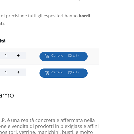
r di precisione tutti gli espositori hanno
bordi
ti
.
ità
Carrello
(Qtà:
1
)
Carrello
(Qtà:
1
)
iamo
.P. è una realtà concreta e affermata nella
e e vendita di prodotti in plexiglass e affini
ositori, vetrine, manichini, busti, e molto