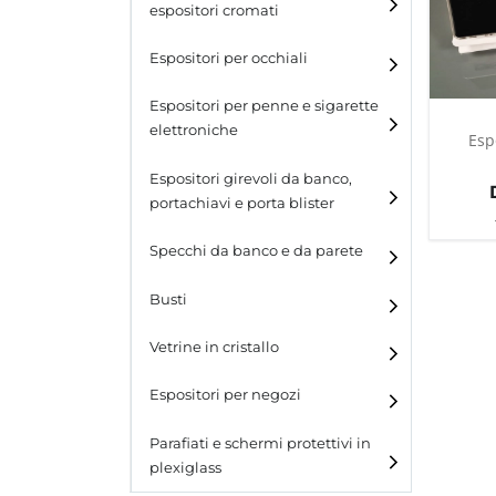
espositori cromati
Espositori per occhiali
Espositori per penne e sigarette
elettroniche
Esp
Espositori girevoli da banco,
portachiavi e porta blister
Espositori girevoli da
Specchi da banco e da parete
banco
Busti
Espositori per portachiavi
e blister
Vetrine in cristallo
Espositori da parete con
ganci
Laminato
Espositori per negozi
Laminato light
Parafiati e schermi protettivi in
plexiglass
All design