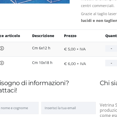
centri commerciali.
Grazie al taglio lase
lucidi e non taglien
ce articolo
Descrizione
Prezzo
Quant
Cm 6x12 h
€ 5,00 + IVA
Cm 10x18 h
€ 6,00 + IVA
isogno di informazioni?
Chi s
ttaci!
Vetrina S
produzion
come esp