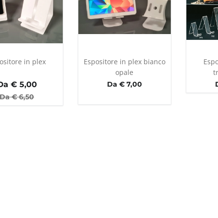
ositore in plex
Espositore in plex bianco
Espo
opale
t
Da €
5,00
Da € 7,00
Da €
6,50