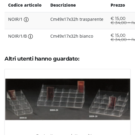
Codice articolo
Descrizione
Prezzo
€
15,00
NOIR/1
Cm49x17x32h trasparente
€
34,00 + I
€
15,00
NOIR/1/B
Cm49x17x32h bianco
€
34,00 + I
Altri utenti hanno guardato: