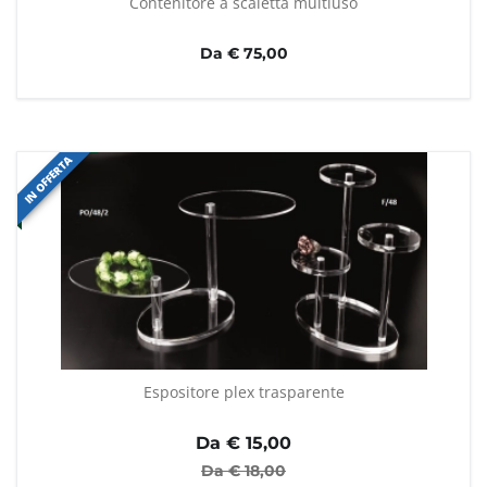
Contenitore a scaletta multiuso
Da € 75,00
IN OFFERTA
Espositore plex trasparente
Da €
15,00
Da €
18,00