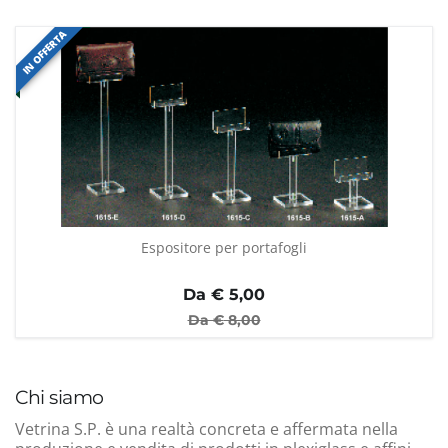
IN OFFERTA
Espositore per portafogli
Da €
5,00
Da €
8,00
Chi siamo
Vetrina S.P. è una realtà concreta e affermata nella