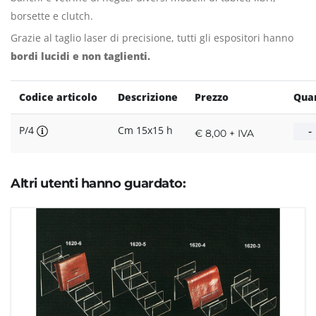
borsette e clutch.
Grazie al taglio laser di precisione, tutti gli espositori hanno
bordi lucidi e non taglienti.
Codice articolo
Descrizione
Prezzo
Quan
P/4
Cm 15x15 h
€ 8,00 + IVA
Altri utenti hanno guardato: