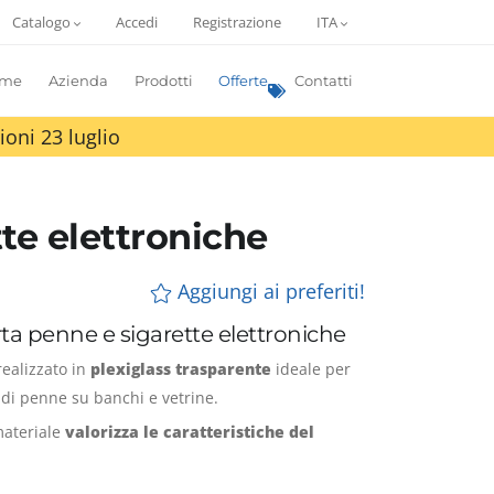
Catalogo
Accedi
Registrazione
ITA
me
Azienda
Prodotti
Offerte
Contatti
ioni 23 luglio
te elettroniche
Aggiungi ai preferiti!
ta penne e sigarette elettroniche
realizzato in
plexiglass trasparente
ideale per
i di penne su banchi e vetrine.
materiale
valorizza le caratteristiche del