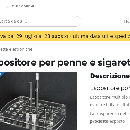
+39 02 27401483
Ho
va dal 29 luglio al 28 agosto - ultima data utile spediz
ette elettroniche
positore per penne e sigaret
Descrizione
TA
Espositore por
Espositore multiplo 
esporre i diversi tip
La trasparenza del 
prodotto
esposto