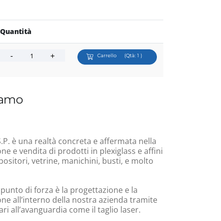
Quantità
Carrello
(Qtà:
1
)
iamo
.P. è una realtà concreta e affermata nella
e e vendita di prodotti in plexiglass e affini
ositori, vetrine, manichini, busti, e molto
 punto di forza è la progettazione e la
ne all’interno della nostra azienda tramite
i all’avanguardia come il taglio laser.