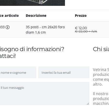
ce articolo
Descrizione
Prezzo
033
35 posti - cm 26x20 foro
€
12,00
€
22,00 + IVA
diam 1,6 cm
isogno di informazioni?
Chi s
ttaci!
Vetrina S
produzion
come esp
altro.
Il nostro
produzio
macchinar