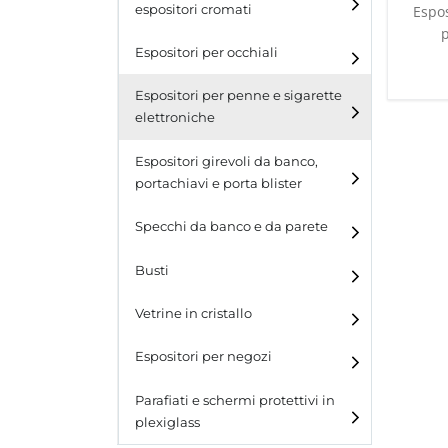
espositori cromati
Espos
Espositori per occhiali
Espositori per penne e sigarette
elettroniche
Espositori girevoli da banco,
portachiavi e porta blister
Espositori girevoli da
Specchi da banco e da parete
banco
Busti
Espositori per portachiavi
e blister
Vetrine in cristallo
Espositori da parete con
ganci
Laminato
Espositori per negozi
Laminato light
Parafiati e schermi protettivi in
plexiglass
All design