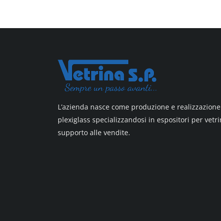
All design + plus
Top line 3
Top line 9
L’azienda nasce come produzione e realizzazione 
plexiglass specializzandosi in espositori per vetri
supporto alle vendite.