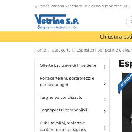
Strada Padana Superiore, 317 20055 Vimodrone (MI)
Chiusura esti
Home
Categorie
Espositori per penne e sigar
Es
Offerte Esclusive di Fine Serie
IN OFFER
Portacartellini, portaprezzi e
portacataloghi
Portacartellini
Targhe personalizzate
Portacataloghi
Segnaprezzi componibili
Cubi, tavolini, scalette e
contenitori in plexiglass