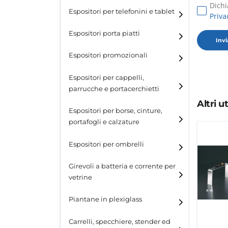
Dichi
Espositori per telefonini e tablet
Priva
Espositori porta piatti
Espositori promozionali
Espositori per cappelli,
parrucche e portacerchietti
Altri 
Espositori per cappelli e
Espositori per borse, cinture,
parrucche
portafogli e calzature
Espositori porta cerchietti
Espositori per borse
Espositori per ombrelli
Espositori per cinture
Girevoli a batteria e corrente per
vetrine
Espositori per portafogli
Piantane in plexiglass
Espositori per calzature
Carrelli, specchiere, stender ed