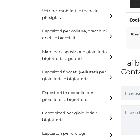
Cubi
Vetrine, mobiletti e teche in
plexiglass
Codi
Tavolini
Espositori per collane, orecchini,
Scalette
PSE/
anelli e bracciali
Contenitori in plexiglass
Espositori per collane
Mani per esposizione gioielleria,
bigiotteria e guanti
Hai b
Espositori per orecchini
Conta
Espositori floccati (vellutati) per
Espositori per anelli
gioielleria e bigiotteria
Espositori per bracciali
Espositori in ecopelle per
gioielleria e bigiotteria
Contenitori per gioielleria e
bigiotteria
Espositori per orologi