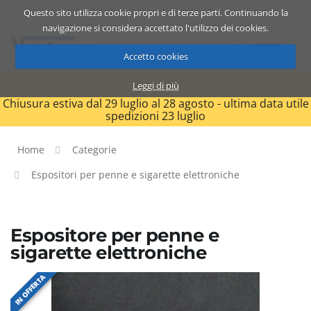
Questo sito utilizza cookie propri e di terze parti. Continuando la
Catalogo
Carrello
ITA
navigazione si considera accettato l'utilizzo dei cookies.
Accetto cookies
Leggi di più
Chiusura estiva dal 29 luglio al 28 agosto - ultima data utile
spedizioni 23 luglio
Home
Categorie
Espositori per penne e sigarette elettroniche
Espositore per penne e
sigarette elettroniche
IN OFFERTA