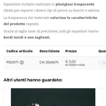
Espositore multiplo realizzato in
plexiglass trasparente
ideale per esporre i diversi tipi di penne su banchi e vetrine.
La trasparenza del materiale
valorizza le caratteristiche
del prodotto
esposto.
Grazie al taglio laser di precisione, tutti gli espositori hanno
bordi lucidi e non taglienti.
Codice articolo
Descrizione
Prezzo
Quan
€
3,00
PSE/071
Cm 20x9x7h
€
7,00 + IVA
Altri utenti hanno guardato: