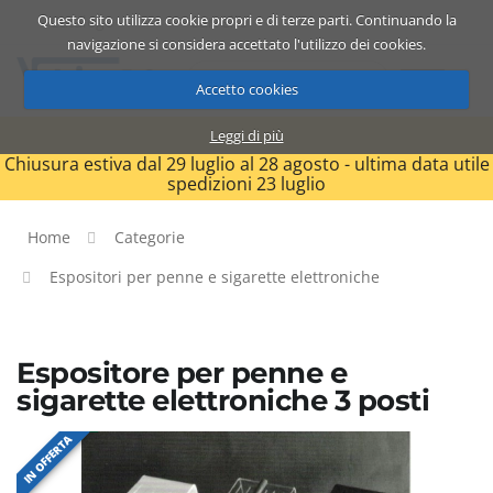
Questo sito utilizza cookie propri e di terze parti. Continuando la
Catalogo
Carrello
ITA
navigazione si considera accettato l'utilizzo dei cookies.
Accetto cookies
Leggi di più
Chiusura estiva dal 29 luglio al 28 agosto - ultima data utile
spedizioni 23 luglio
Home
Categorie
Espositori per penne e sigarette elettroniche
Espositore per penne e
sigarette elettroniche 3 posti
IN OFFERTA