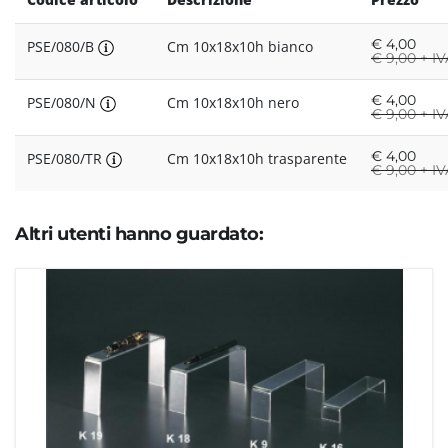
€
4,00
PSE/080/B
Cm 10x18x10h bianco
€
9,00 + IV
€
4,00
PSE/080/N
Cm 10x18x10h nero
€
9,00 + IV
€
4,00
PSE/080/TR
Cm 10x18x10h trasparente
€
9,00 + IV
Altri utenti hanno guardato: