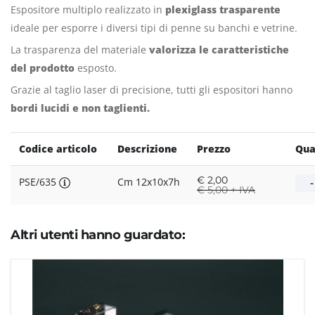
Espositore multiplo realizzato in
plexiglass trasparente
ideale per esporre i diversi tipi di penne su banchi e vetrine.
La trasparenza del materiale
valorizza le caratteristiche
del prodotto
esposto.
Grazie al taglio laser di precisione, tutti gli espositori hanno
bordi lucidi e non taglienti.
Codice articolo
Descrizione
Prezzo
Qua
€
2,00
PSE/635
Cm 12x10x7h
€
5,00 + IVA
Altri utenti hanno guardato: