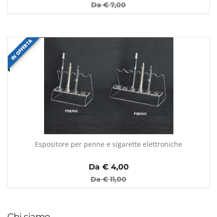
Da €
7,00
IN OFFERTA
Espositore per penne e sigarette elettroniche
Da €
4,00
Da €
11,00
Chi siamo