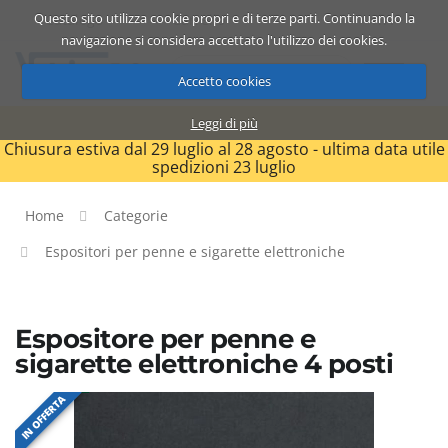
Questo sito utilizza cookie propri e di terze parti. Continuando la
Catalogo
Carrello
ITA
navigazione si considera accettato l'utilizzo dei cookies.
Accetto cookies
Leggi di più
Chiusura estiva dal 29 luglio al 28 agosto - ultima data utile
spedizioni 23 luglio
Home
Categorie
Espositori per penne e sigarette elettroniche
Espositore per penne e
sigarette elettroniche 4 posti
IN OFFERTA