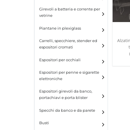
Girevoli a batteria e corrente per
vetrine
Piantane in plexiglass
Alzati
Carrelli, specchiere, stender ed
espositori cromati
Espositori per occhiali
Espositori per penne e sigarette
elettroniche
Espositori girevoli da banco,
portachiavi e porta blister
Espositori girevoli da
Specchi da banco e da parete
banco
Busti
Espositori per portachiavi