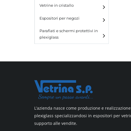
e blister
Vetrine in cristallo
Espositori da parete con
ganci
Laminato
Espositori per negozi
Laminato light
Parafiati e schermi protettivi in
plexiglass
All design
All design + plus
Top line 3
Top line 9
L’azienda nasce come produzione e realizzazione 
plexiglass specializzandosi in espositori per vetri
supporto alle vendite.