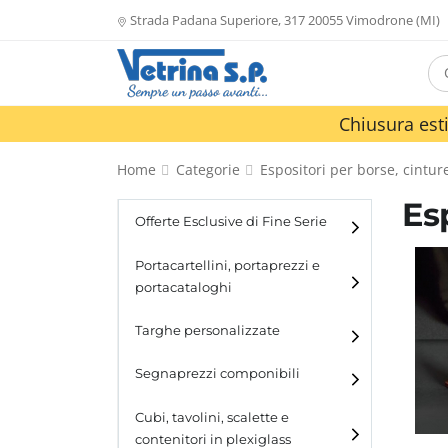
Strada Padana Superiore, 317 20055 Vimodrone (MI)
Chiusura esti
Home
Categorie
Espositori per borse, cinture
Es
Offerte Esclusive di Fine Serie
Portacartellini, portaprezzi e
portacataloghi
Portacartellini
Targhe personalizzate
Portacataloghi
Segnaprezzi componibili
Cubi, tavolini, scalette e
contenitori in plexiglass