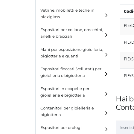
Cubi
Vetrine, mobiletti e teche in
Codi
plexiglass
Tavolini
PIE/
Espositori per collane, orecchini,
Scalette
anelli e bracciali
PIE/
Contenitori in plexiglass
Espositori per collane
Mani per esposizione gioielleria,
bigiotteria e guanti
PIE/
Espositori per orecchini
Espositori floccati (vellutati) per
Espositori per anelli
PIE/
gioielleria e bigiotteria
Espositori per bracciali
Espositori in ecopelle per
gioielleria e bigiotteria
Hai b
Conta
Contenitori per gioielleria e
bigiotteria
Espositori per orologi