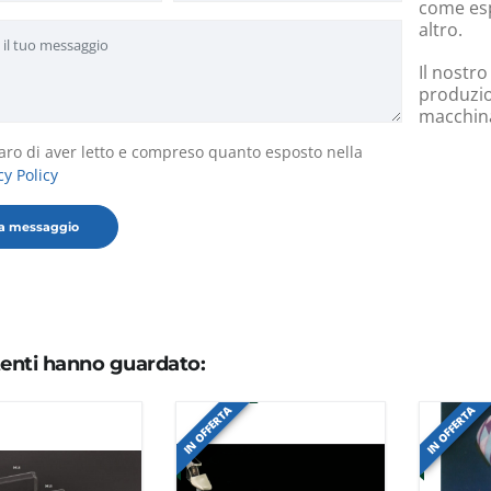
come esp
altro.
Il nostro
produzio
macchinar
aro di aver letto e compreso quanto esposto nella
cy Policy
utenti hanno guardato:
IN OFFERTA
IN OFFERTA