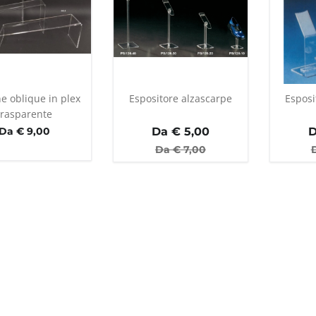
ne oblique in plex
Espositore alzascarpe
Esposi
trasparente
Da € 9,00
Da €
5,00
D
Da €
7,00