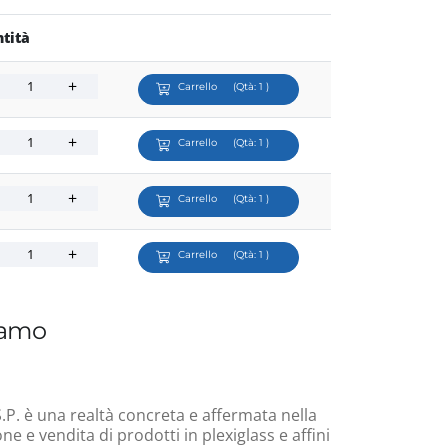
tità
Carrello
(Qtà:
1
)
Carrello
(Qtà:
1
)
Carrello
(Qtà:
1
)
Carrello
(Qtà:
1
)
iamo
.P. è una realtà concreta e affermata nella
e e vendita di prodotti in plexiglass e affini