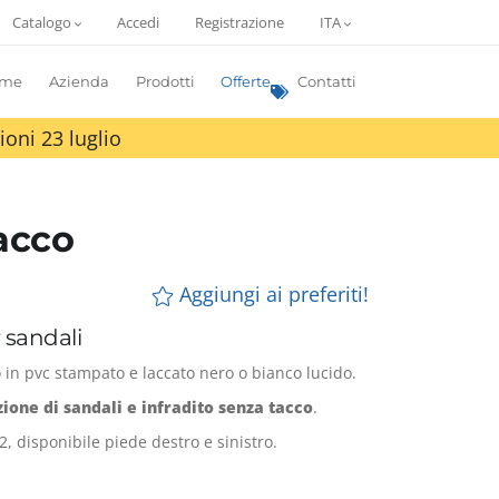
Catalogo
Accedi
Registrazione
ITA
me
Azienda
Prodotti
Offerte
Contatti
ioni 23 luglio
tacco
Aggiungi ai preferiti!
 sandali
o in pvc stampato e laccato nero o bianco lucido.
zione di sandali e infradito senza tacco
.
, disponibile piede destro e sinistro.