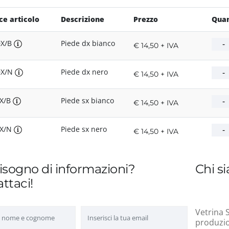
ce articolo
Descrizione
Prezzo
Quan
DX/B
Piede dx bianco
€ 14,50 + IVA
DX/N
Piede dx nero
€ 14,50 + IVA
SX/B
Piede sx bianco
€ 14,50 + IVA
SX/N
Piede sx nero
€ 14,50 + IVA
isogno di informazioni?
Chi s
ttaci!
Vetrina S
produzion