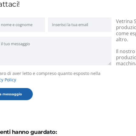
ttaci!
Vetrina S
produzion
come esp
altro.
Il nostro
produzio
macchinar
aro di aver letto e compreso quanto esposto nella
cy Policy
utenti hanno guardato: