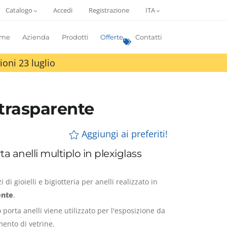
Catalogo
Accedi
Registrazione
ITA
me
Azienda
Prodotti
Offerte
Contatti
ioni 23 luglio
 trasparente
Aggiungi ai preferiti!
a anelli multiplo in plexiglass
di gioielli e bigiotteria per anelli realizzato in
ente
.
 porta anelli viene utilizzato per l'esposizione da
mento di vetrine.