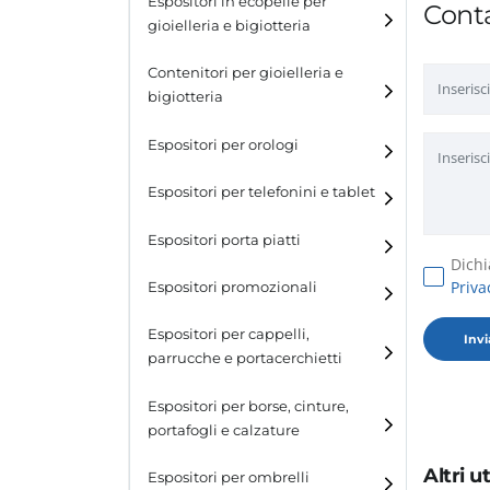
Espositori in ecopelle per
Conta
gioielleria e bigiotteria
Contenitori per gioielleria e
bigiotteria
Espositori per orologi
Espositori per telefonini e tablet
Espositori porta piatti
Dichi
Priva
Espositori promozionali
Espositori per cappelli,
parrucche e portacerchietti
Espositori per cappelli e
Espositori per borse, cinture,
parrucche
portafogli e calzature
Espositori porta cerchietti
Altri 
Espositori per borse
Espositori per ombrelli