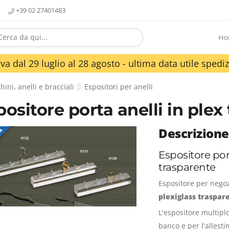
+39 02 27401483
Ho
va dal 29 luglio al 28 agosto - ultima data utile spediz
hini, anelli e bracciali
Espositori per anelli
positore porta anelli in plex
Descrizione
TA
Espositore port
trasparente
Espositore per negozi 
plexiglass traspar
L'espositore multiplo
banco e per l'allesti