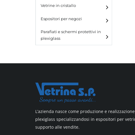
e blister
Vetrine in cristallo
Espositori da parete con
ganci
Laminato
Espositori per negozi
Laminato light
Parafiati e schermi protettivi in
plexiglass
All design
All design + plus
Top line 3
Top line 9
L’azienda nasce come produzione e realizzazione 
plexiglass specializzandosi in espositori per vetri
supporto alle vendite.