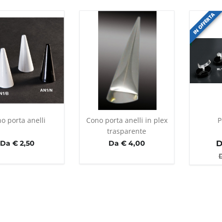
IN OFFERTA
o porta anelli
Cono porta anelli in plex
P
trasparente
Da € 2,50
Da € 4,00
D