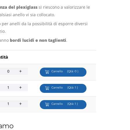
nza del plexiglass
si riescono a valorizzare le
lsiasi anello vi sia collocato.
 per anelli da la possibilità di esporre diversi
zio.
 hanno
bordi lucidi e non taglienti
.
tità
Carrello
(Qtà:
0
)
Carrello
(Qtà:
1
)
Carrello
(Qtà:
1
)
iamo