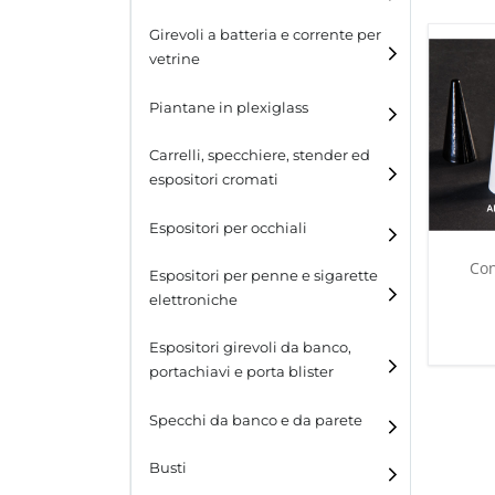
Espositori per cinture
Girevoli a batteria e corrente per
vetrine
Espositori per portafogli
Piantane in plexiglass
Espositori per calzature
Carrelli, specchiere, stender ed
espositori cromati
Espositori per occhiali
Con
Espositori per penne e sigarette
elettroniche
Espositori girevoli da banco,
portachiavi e porta blister
Espositori girevoli da
Specchi da banco e da parete
banco
Busti
Espositori per portachiavi