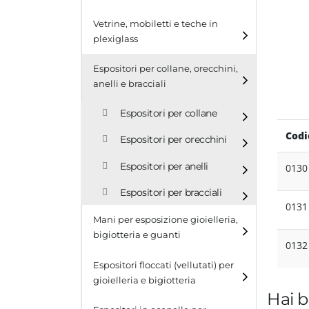
Cubi
Vetrine, mobiletti e teche in
plexiglass
Tavolini
Espositori per collane, orecchini,
Scalette
anelli e bracciali
Contenitori in plexiglass
Espositori per collane
Codi
Espositori per orecchini
Espositori per anelli
013
Espositori per bracciali
013
Mani per esposizione gioielleria,
bigiotteria e guanti
013
Espositori floccati (vellutati) per
gioielleria e bigiotteria
Hai b