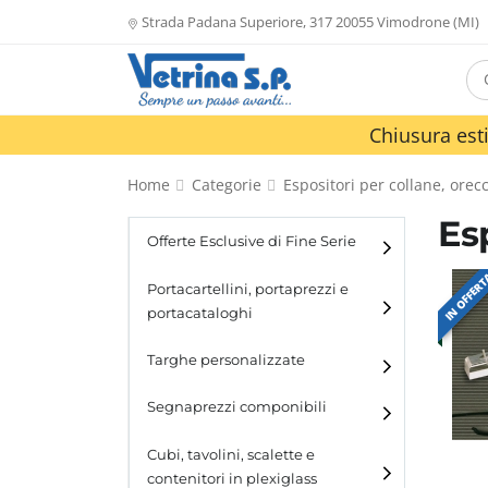
Strada Padana Superiore, 317 20055 Vimodrone (MI)
Chiusura esti
Home
Categorie
Espositori per collane, orecc
Es
Offerte Esclusive di Fine Serie
IN OFFER
Portacartellini, portaprezzi e
portacataloghi
Portacartellini
Targhe personalizzate
Portacataloghi
Segnaprezzi componibili
Cubi, tavolini, scalette e
contenitori in plexiglass