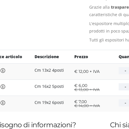
Grazie alla
traspare
caratteristiche di qua
L'espositore multiplo
prodotti in poco spa
Tutti gli espositori
ce articolo
Descrizione
Prezzo
Quan
0
Cm 13x2 4posti
€ 12,00 + IVA
€
6,00
1
Cm 16x2 5posti
€
13,00 + IVA
€
7,00
2
Cm 19x2 6posti
€
14,00 + IVA
isogno di informazioni?
Chi s