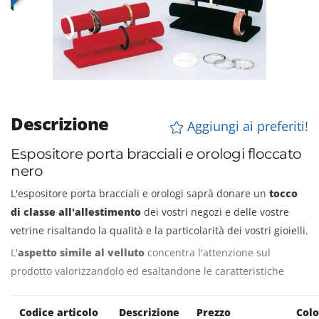
Descrizione
Aggiungi ai preferiti!
Espositore porta bracciali e orologi floccato
nero
L'espositore porta bracciali e orologi saprà donare un
tocco
di classe all'allestimento
dei vostri negozi e delle vostre
vetrine risaltando la qualità e la particolarità dei vostri gioielli.
L'
aspetto simile al velluto
concentra l'attenzione sul
prodotto valorizzandolo ed esaltandone le caratteristiche
Codice articolo
Descrizione
Prezzo
Colo