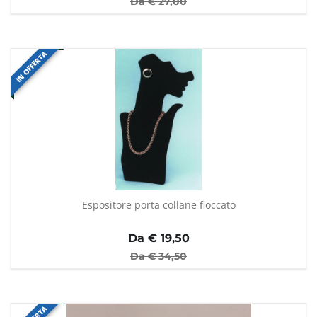
Da €
27,00
IN OFFERTA
Espositore porta collane floccato
Da €
19,50
Da €
34,50