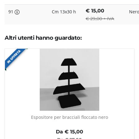
€
15,00
91
Cm 13x30 h
Ner
€
29,00 + IVA
Altri utenti hanno guardato:
IN OFFERTA
Espositore per bracciali floccato nero
Da €
15,00