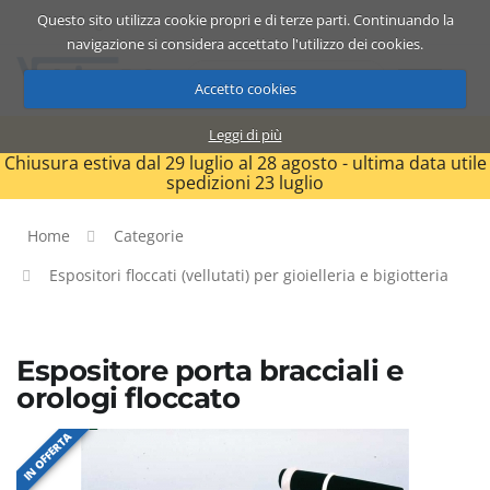
Questo sito utilizza cookie propri e di terze parti. Continuando la
Catalogo
Carrello
ITA
navigazione si considera accettato l'utilizzo dei cookies.
Accetto cookies
Leggi di più
Chiusura estiva dal 29 luglio al 28 agosto - ultima data utile
spedizioni 23 luglio
Home
Categorie
Espositori floccati (vellutati) per gioielleria e bigiotteria
Espositore porta bracciali e
orologi floccato
IN OFFERTA