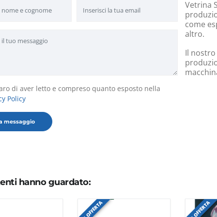
Vetrina S
produzion
come esp
altro.
Il nostro
produzio
macchinar
aro di aver letto e compreso quanto esposto nella
cy Policy
utenti hanno guardato:
IN OFFERTA
IN OFFERTA