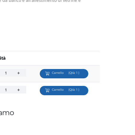
e da banco e all'allestimento di vetrine e
ità
Carrello
(Qtà:
1
)
Carrello
(Qtà:
1
)
iamo