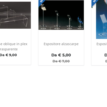
ne oblique in plex
Espositore alzascarpe
Esposi
trasparente
Da € 9,00
Da €
5,00
D
Da €
7,00