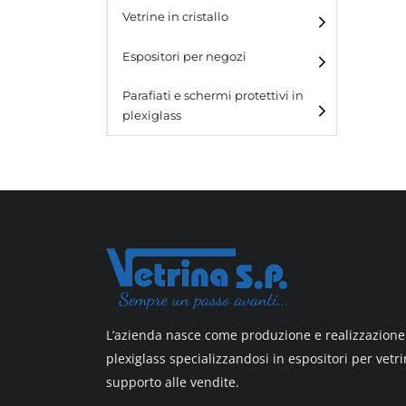
e blister
Vetrine in cristallo
Espositori da parete con
ganci
Laminato
Espositori per negozi
Laminato light
Parafiati e schermi protettivi in
plexiglass
All design
All design + plus
Top line 3
Top line 9
L’azienda nasce come produzione e realizzazione 
plexiglass specializzandosi in espositori per vetri
supporto alle vendite.