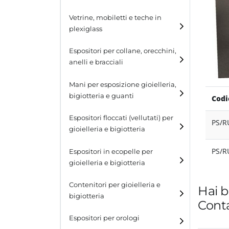
Cubi
Vetrine, mobiletti e teche in
plexiglass
Tavolini
Espositori per collane, orecchini,
Scalette
anelli e bracciali
Contenitori in plexiglass
Espositori per collane
Mani per esposizione gioielleria,
bigiotteria e guanti
Codi
Espositori per orecchini
Espositori floccati (vellutati) per
PS/R
Espositori per anelli
gioielleria e bigiotteria
Espositori per bracciali
PS/R
Espositori in ecopelle per
gioielleria e bigiotteria
Contenitori per gioielleria e
Hai b
bigiotteria
Conta
Espositori per orologi