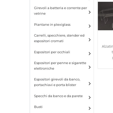
Girevoli a batteria e corrente per
vetrine
Piantane in plexiglass
Carrelli, specchiere, stender ed
espositori cromati
Alzati
Espositori per occhiali
Espositori per penne e sigarette
elettroniche
Espositori girevoli da banco,
portachiavi e porta blister
Espositori girevoli da
Specchi da banco e da parete
banco
Busti
Espositori per portachiavi