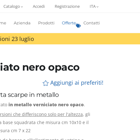
Catalogo
Accedi
Registrazione
ITA
me
Azienda
Prodotti
Offerte
Contatti
ioni 23 luglio
ciato nero opaco
Aggiungi ai preferiti!
ta scarpe in metallo
zzato
in metallo verniciato nero opaco
.
rsioni che differiscono solo per l'altezza
, gli
a base squadrata che misura cm 10x10 e il
sura cm 7 x 22