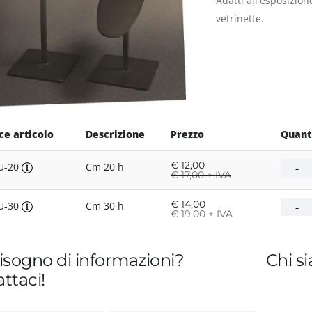
Adatti all'esposizion
vetrinette.
ce articolo
Descrizione
Prezzo
Quant
€
12,00
U-20
Cm 20 h
€
17,00 + IVA
€
14,00
U-30
Cm 30 h
€
19,00 + IVA
isogno di informazioni?
Chi s
ttaci!