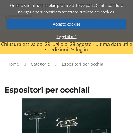
Questo sito utilizza cookie propri e di terze parti. Continuando la
Catalogo
Carrello
ITA
navigazione si considera accettato l'utilizzo dei cookies.
Accetto cookies
Leggi di più
Chiusura estiva dal 29 luglio al 28 agosto - ultima data utile
spedizioni 23 luglio
Home
Categorie
Espositori per occhiali
Espositori per occhiali