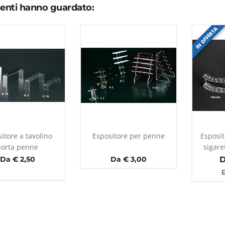
utenti hanno guardato:
IN OFFERTA
itore a tavolino
Espositore per penne
Esposi
porta penne
sigare
Da € 2,50
Da € 3,00
D