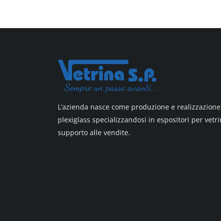
All design + plus
Top line 3
Top line 9
L’azienda nasce come produzione e realizzazione 
plexiglass specializzandosi in espositori per vetri
supporto alle vendite.