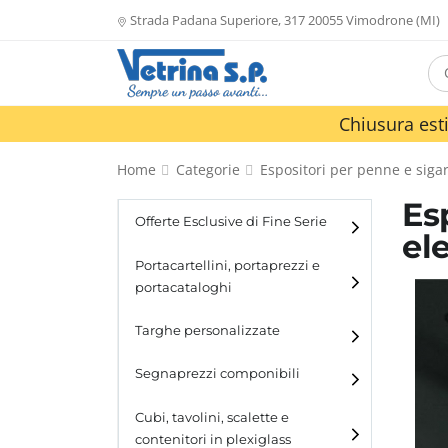
Strada Padana Superiore, 317 20055 Vimodrone (MI)
Chiusura esti
Home
Categorie
Espositori per penne e sigar
Es
Offerte Esclusive di Fine Serie
el
Portacartellini, portaprezzi e
portacataloghi
Portacartellini
Targhe personalizzate
Portacataloghi
Segnaprezzi componibili
Cubi, tavolini, scalette e
contenitori in plexiglass