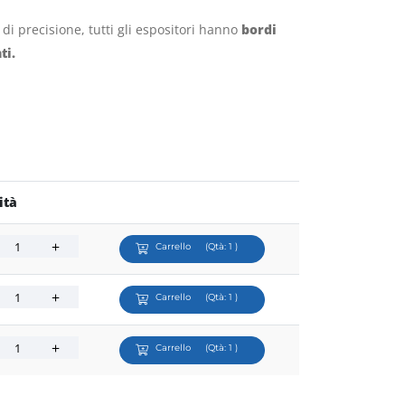
r di precisione, tutti gli espositori hanno
bordi
ti.
ità
Carrello
(Qtà:
1
)
Carrello
(Qtà:
1
)
Carrello
(Qtà:
1
)