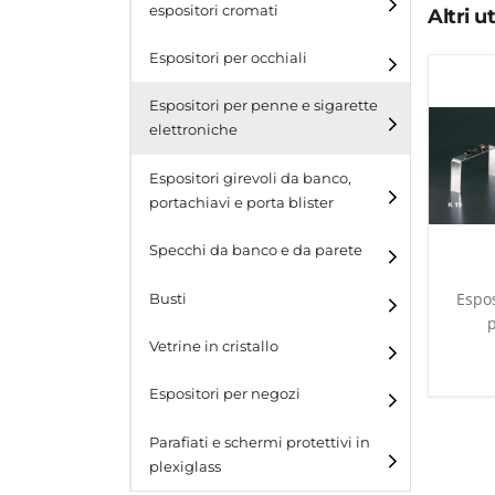
espositori cromati
Altri 
Espositori per occhiali
Espositori per penne e sigarette
elettroniche
Espositori girevoli da banco,
portachiavi e porta blister
Espositori girevoli da
Specchi da banco e da parete
banco
Espos
Busti
Espositori per portachiavi
e blister
Vetrine in cristallo
Espositori da parete con
ganci
Laminato
Espositori per negozi
Laminato light
Parafiati e schermi protettivi in
plexiglass
All design