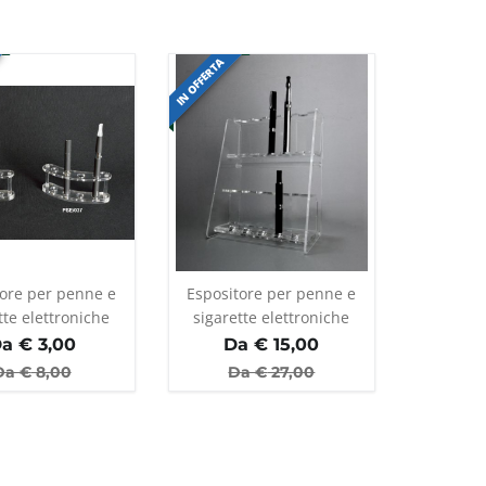
IN OFFERTA
tore per penne e
Espositore per penne e
tte elettroniche
sigarette elettroniche
a €
3,00
Da €
15,00
Da €
8,00
Da €
27,00