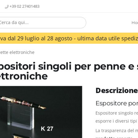
+39 02 27401483
Ho
va dal 29 luglio al 28 agosto - ultima data utile spediz
ette elettroniche
positori singoli per penne e 
ettroniche
Descrizione
Espositore por
Espositore singolo r
esporre i diversi tip
La trasparenza del 