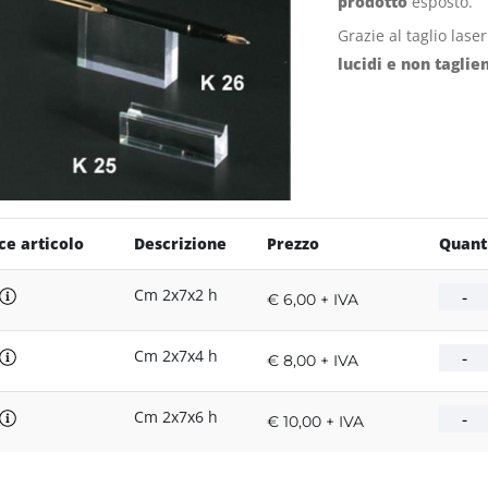
prodotto
esposto.
Grazie al taglio lase
lucidi e non taglien
ce articolo
Descrizione
Prezzo
Quant
Cm 2x7x2 h
€ 6,00 + IVA
Cm 2x7x4 h
€ 8,00 + IVA
Cm 2x7x6 h
€ 10,00 + IVA