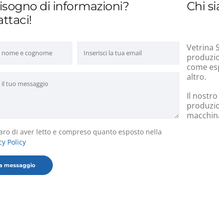
isogno di informazioni?
Chi s
ttaci!
Vetrina S
produzion
come esp
altro.
Il nostro
produzio
macchinar
aro di aver letto e compreso quanto esposto nella
cy Policy