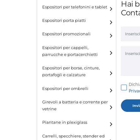
Hai b
Espositori per telefonini e tablet
Conta
Espositori porta piatti
Espositori promozionali
Espositori per cappelli,
parrucche e portacerchietti
Espositori per cappelli e
Espositori per borse, cinture,
parrucche
portafogli e calzature
Dichi
Espositori porta cerchietti
Espositori per borse
Espositori per ombrelli
Priva
Espositori per cinture
Girevoli a batteria e corrente per
vetrine
Espositori per portafogli
Piantane in plexiglass
Espositori per calzature
Carrelli, specchiere, stender ed