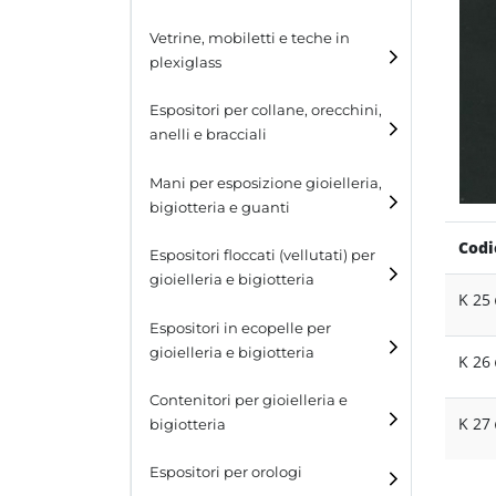
Cubi
Vetrine, mobiletti e teche in
plexiglass
Tavolini
Espositori per collane, orecchini,
Scalette
anelli e bracciali
Contenitori in plexiglass
Espositori per collane
Mani per esposizione gioielleria,
bigiotteria e guanti
Espositori per orecchini
Codi
Espositori floccati (vellutati) per
Espositori per anelli
gioielleria e bigiotteria
K 25
Espositori per bracciali
Espositori in ecopelle per
gioielleria e bigiotteria
K 26
Contenitori per gioielleria e
K 27
bigiotteria
Espositori per orologi