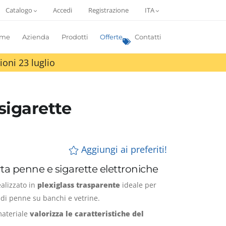
Catalogo
Accedi
Registrazione
ITA
me
Azienda
Prodotti
Offerte
Contatti
ioni 23 luglio
sigarette
Aggiungi ai preferiti!
ta penne e sigarette elettroniche
ealizzato in
plexiglass trasparente
ideale per
i di penne su banchi e vetrine.
materiale
valorizza le caratteristiche del