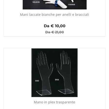
Mani laccate bianche per anelli e bracciali
Da €
10,00
Da €
21,00
Mano in plex trasparente