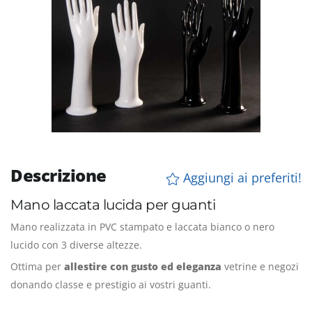
Descrizione
Aggiungi ai preferiti!
Mano laccata lucida per guanti
Mano realizzata in PVC stampato e laccata bianco o nero
lucido con 3 diverse altezze.
Ottima per
allestire con gusto ed eleganza
vetrine e negozi
donando classe e prestigio ai vostri guanti.