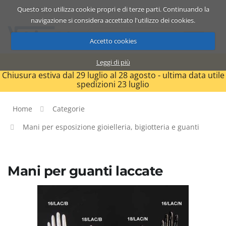
Questo sito utilizza cookie propri e di terze parti. Continuando la
Catalogo
Carrello
ITA
navigazione si considera accettato l'utilizzo dei cookies.
Accetto cookies
Leggi di più
Chiusura estiva dal 29 luglio al 28 agosto - ultima data utile
spedizioni 23 luglio
Home
Categorie
Mani per esposizione gioielleria, bigiotteria e guanti
Mani per guanti laccate