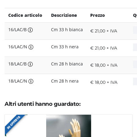
Codice articolo
Descrizione
Prezzo
Q
16/LAC/B
Cm 33 h bianca
€ 21,00 + IVA
16/LAC/N
Cm 33 h nera
€ 21,00 + IVA
18/LAC/B
Cm 28 h bianca
€ 18,00 + IVA
18/LAC/N
Cm 28 h nera
€ 18,00 + IVA
Altri utenti hanno guardato:
IN OFFERTA