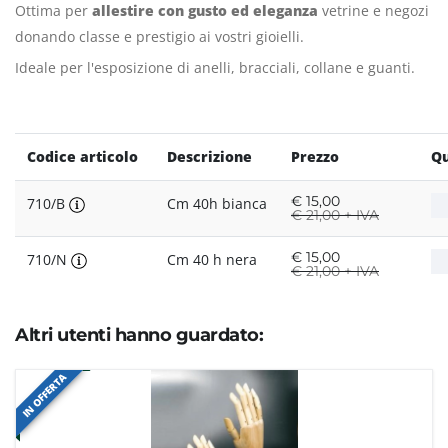
Ottima per
allestire con gusto ed eleganza
vetrine e negozi
donando classe e prestigio ai vostri gioielli.
Ideale per l'esposizione di anelli, bracciali, collane e guanti.
Codice articolo
Descrizione
Prezzo
Qu
€
15,00
710/B
Cm 40h bianca
€
21,00 + IVA
€
15,00
710/N
Cm 40 h nera
€
21,00 + IVA
Altri utenti hanno guardato:
IN OFFERTA