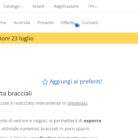
Catalogo
Accedi
Registrazione
ITA
me
Azienda
Prodotti
Offerte
Contatti
ioni 23 luglio
Aggiungi ai preferiti!
ta bracciali
cciali è realizzato interamente in
plexiglass
ento di vetrine e negozi, vi permetterà di
esporre
 ottimale numerosi bracciali in poco spazio.