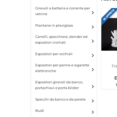
Espositori per cinture
Girevoli a batteria e corrente per
IN OFFERTA
vetrine
Espositori per portafogli
Piantane in plexiglass
Espositori per calzature
Carrelli, specchiere, stender ed
espositori cromati
Espositori per occhiali
Es
Espositori per penne e sigarette
elettroniche
Espositori girevoli da banco,
portachiavi e porta blister
Espositori girevoli da
Specchi da banco e da parete
banco
Busti
Espositori per portachiavi