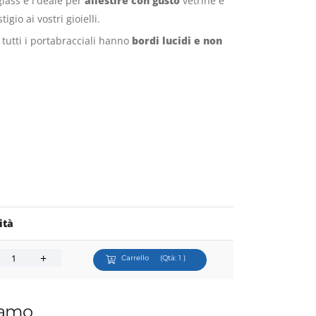
glass è l'deale per
allestire con gusto
vetrine e
gio ai vostri gioielli.
r tutti i portabracciali hanno
bordi lucidi e non
ità
Carrello
(Qtà:
1
)
iamo