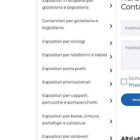
Espositori in ecopelle per
Conta
gioielleria e bigiotteria
Contenitori per gioielleria e
bigiotteria
Espositori per orologi
Espositori per telefonini e tablet
Espositori porta piatti
Dichi
Espositori promozionali
Priva
Espositori per cappelli,
parrucche e portacerchietti
Espositori per cappelli e
Espositori per borse, cinture,
parrucche
portafogli e calzature
Espositori porta cerchietti
Espositori per borse
Espositori per ombrelli
Altri 