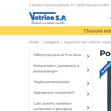
Strada Padana Superiore, 317 20055 Vimodrone (MI)
Chiusura esti
Home
Categorie
Espositori per collane, orecc
Po
Offerte Esclusive di Fine Serie
IN OFFER
Portacartellini, portaprezzi e
portacataloghi
Portacartellini
Targhe personalizzate
Portacataloghi
Segnaprezzi componibili
Cubi, tavolini, scalette e
contenitori in plexiglass