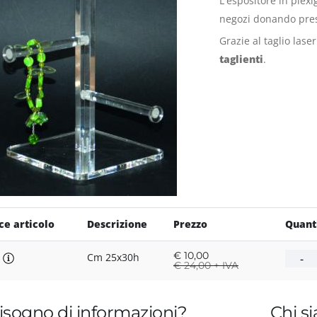
L'espositore in plexi
negozi donando presti
Grazie al taglio lase
taglienti
.
ce articolo
Descrizione
Prezzo
Quant
€
10,00
P
Cm 25x30h
€
24,00 + IVA
isogno di informazioni?
Chi s