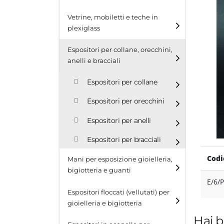
Cubi
Vetrine, mobiletti e teche in
plexiglass
Tavolini
Espositori per collane, orecchini,
Scalette
anelli e bracciali
Contenitori in plexiglass
Espositori per collane
Espositori per orecchini
Espositori per anelli
Espositori per bracciali
Codi
Mani per esposizione gioielleria,
bigiotteria e guanti
E/6/
Espositori floccati (vellutati) per
gioielleria e bigiotteria
Hai b