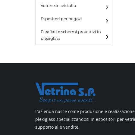
e blister
Vetrine in cristallo
Espositori da parete con
ganci
Laminato
Espositori per negozi
Laminato light
Parafiati e schermi protettivi in
plexiglass
All design
All design + plus
Top line 3
Top line 9
L’azienda nasce come produzione e realizzazione 
plexiglass specializzandosi in espositori per vetri
supporto alle vendite.