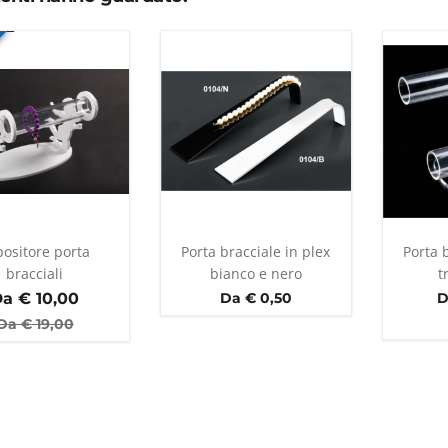
positore porta
Porta bracciale in plex
Porta b
bracciali
bianco e nero
t
Da €
10,00
Da € 0,50
D
Da €
19,00