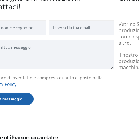
ttaci!
Vetrina S
produzion
come esp
altro.
Il nostro
produzio
macchinar
aro di aver letto e compreso quanto esposto nella
cy Policy
utenti hanno guardato: