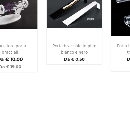
positore porta
Porta bracciale in plex
Porta b
bracciali
bianco e nero
t
Da €
10,00
Da € 0,50
D
Da €
19,00