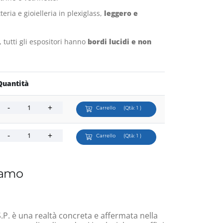
teria e gioielleria in plexiglass,
leggero e
r, tutti gli espositori hanno
bordi lucidi e non
Quantità
Carrello
(Qtà:
1
)
Carrello
(Qtà:
1
)
iamo
.P. è una realtà concreta e affermata nella