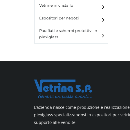
e blister
Vetrine in cristallo
Espositori da parete con
ganci
Laminato
Espositori per negozi
Laminato light
Parafiati e schermi protettivi in
plexiglass
All design
All design + plus
Top line 3
Top line 9
L’azienda nasce come produzione e realizzazione 
plexiglass specializzandosi in espositori per vetri
supporto alle vendite.