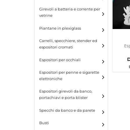
Espositori per cinture
Girevoli a batteria e corrente per
vetrine
Espositori per portafogli
Piantane in plexiglass
Espositori per calzature
Carrelli, specchiere, stender ed
Es
espositori cromati
Espositori per occhiali
Espositori per penne e sigarette
elettroniche
Espositori girevoli da banco,
portachiavi e porta blister
Espositori girevoli da
Specchi da banco e da parete
banco
Busti
Espositori per portachiavi