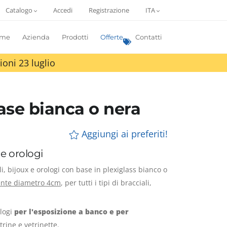
Catalogo
Accedi
Registrazione
ITA
me
Azienda
Prodotti
Offerte
Contatti
ioni 23 luglio
base bianca o nera
Aggiungi ai preferiti!
 e orologi
li, bijoux e orologi con base in plexiglass bianco o
ente diametro 4cm
, per tutti i tipi di bracciali,
ologi
per l'esposizione a banco e per
trine e vetrinette.