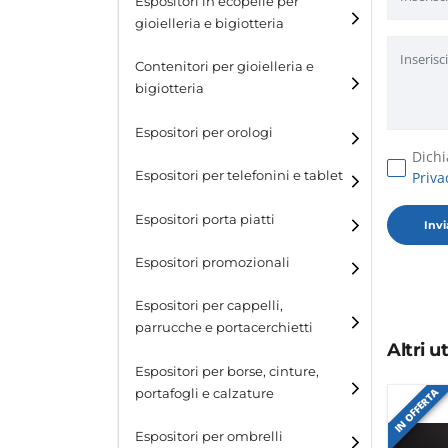
Espositori in ecopelle per
gioielleria e bigiotteria
Contenitori per gioielleria e
bigiotteria
Espositori per orologi
Dichi
Espositori per telefonini e tablet
Priva
Espositori porta piatti
Espositori promozionali
Espositori per cappelli,
parrucche e portacerchietti
Altri 
Espositori per cappelli e
Espositori per borse, cinture,
parrucche
IN OFFERTA
portafogli e calzature
Espositori porta cerchietti
Espositori per borse
Espositori per ombrelli