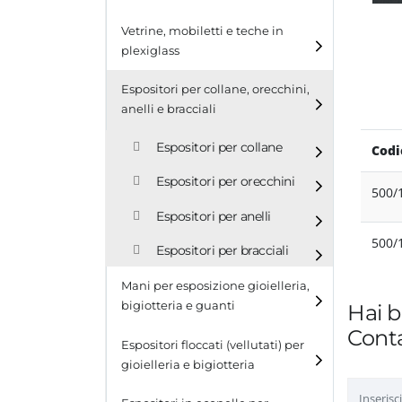
Cubi
Vetrine, mobiletti e teche in
plexiglass
Tavolini
Espositori per collane, orecchini,
Scalette
anelli e bracciali
Contenitori in plexiglass
Espositori per collane
Codi
Espositori per orecchini
500/
Espositori per anelli
500/
Espositori per bracciali
Mani per esposizione gioielleria,
bigiotteria e guanti
Hai b
Conta
Espositori floccati (vellutati) per
gioielleria e bigiotteria