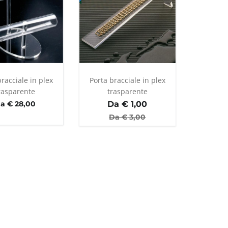
racciale in plex
Porta bracciale in plex
rasparente
trasparente
a € 28,00
Da €
1,00
Da €
3,00