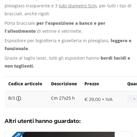
plexiglass trasparente e 3
tubi diametro 5cm
, per tutti i tipi di
bracciali, anche rigidi.
Porta bracciale
per l'esposizione a banco e per
l'allestimento
di vetrine e vetrinette.
Espositore per bigiotteria e gioielleria in plexiglass,
leggero e
funzionale
.
Grazie al taglio laser, tutti gli espositori hanno
bordi lucidi e
non taglienti.
Codice articolo
Descrizione
Prezzo
Quan
B/3
Cm 27x25 h
€ 29,00 + IVA
Altri utenti hanno guardato: