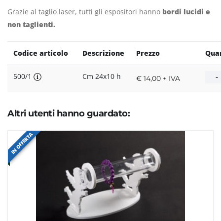
Grazie al taglio laser, tutti gli espositori hanno
bordi lucidi e
non taglienti.
Codice articolo
Descrizione
Prezzo
Quan
500/1
Cm 24x10 h
€ 14,00 + IVA
Altri utenti hanno guardato:
IN OFFERTA