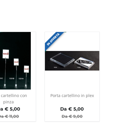
IN OFFERTA
 cartellino con
Porta cartellino in plex
pinza
a €
5,00
Da €
5,00
Da €
11,00
Da €
9,00