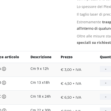
Lo spessore del Plex
Il taglio laser di pr
Estremamente
tras
all’interno di qualun
Oltre alle misure s
speciali su richies
ce articolo
Descrizione
Prezzo
Quant
A
Cm 9 x 12h
€ 3,00 + IVA
B
Cm 13 x18h
€ 4,50 + IVA
C
Cm 18 x 24h
€ 6,50 + IVA
/D
Cm 22 x 30h