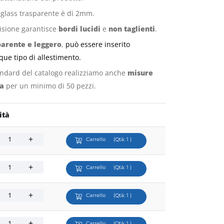
iglass trasparente è di 2mm.
ecisione garantisce
bordi lucidi
e
non taglienti
.
parente e leggero
,
può essere inserito
que tipo di allestimento.
tandard del catalogo realizziamo anche
misure
ta
per un minimo di 50 pezzi.
ità
Carrello
(Qtà:
1
)
Carrello
(Qtà:
1
)
Carrello
(Qtà:
1
)
Carrello
(Qtà:
1
)