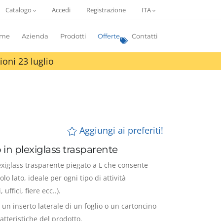
Catalogo
Accedi
Registrazione
ITA
me
Azienda
Prodotti
Offerte
Contatti
ioni 23 luglio
Aggiungi ai preferiti!
 in plexiglass trasparente
lexiglass trasparente piegato a L che consente
lo lato, ideale per ogni tipo di attività
ffici, fiere ecc..).
 un inserto laterale di un foglio o un cartoncino
ratteristiche del prodotto.