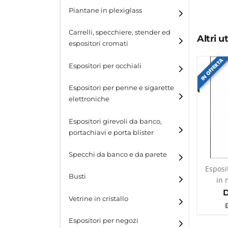
Piantane in plexiglass
Espositori per calzature
Carrelli, specchiere, stender ed
Altri 
espositori cromati
IN OFFERTA
Espositori per occhiali
Espositori per penne e sigarette
elettroniche
Espositori girevoli da banco,
portachiavi e porta blister
Espositori girevoli da
Specchi da banco e da parete
banco
Esposi
Busti
in 
Espositori per portachiavi
e blister
Vetrine in cristallo
Espositori da parete con
ganci
Laminato
Espositori per negozi