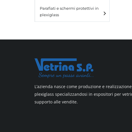
Laminato light
Parafiati e schermi protettivi in
plexiglass
All design
All design + plus
Top line 3
Top line 9
L’azienda nasce come produzione e realizzazione 
plexiglass specializzandosi in espositori per vetri
supporto alle vendite.