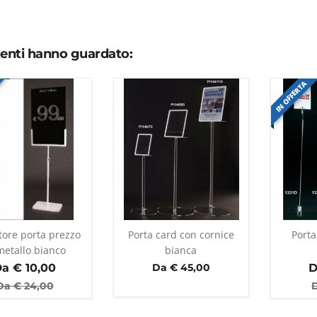
utenti hanno guardato:
IN OFFERTA
tore porta prezzo
Porta card con cornice
Porta
metallo bianco
bianca
Da €
10,00
Da € 45,00
D
Da €
24,00