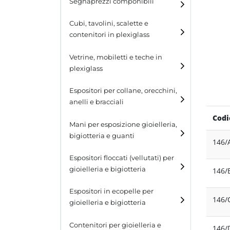
Segnaprezzi componibili
Cubi, tavolini, scalette e
contenitori in plexiglass
Cubi
Vetrine, mobiletti e teche in
plexiglass
Tavolini
Espositori per collane, orecchini,
Scalette
anelli e bracciali
Contenitori in plexiglass
Codi
Espositori per collane
Mani per esposizione gioielleria,
bigiotteria e guanti
146/
Espositori per orecchini
Espositori floccati (vellutati) per
Espositori per anelli
gioielleria e bigiotteria
146/
Espositori per bracciali
Espositori in ecopelle per
146/
gioielleria e bigiotteria
Contenitori per gioielleria e
146