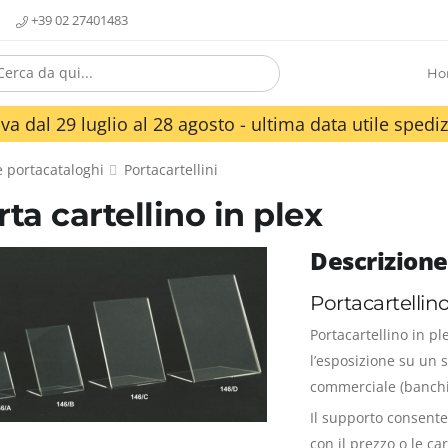
+39 02 27401483
Ho
va dal 29 luglio al 28 agosto - ultima data utile spediz
 e portacataloghi
Portacartellini
ta cartellino in plex
Descrizione
Portacartellino
Portacartellino in p
l’esposizione su un so
commerciale (banchi, u
Il supporto consente
con il prezzo o le ca