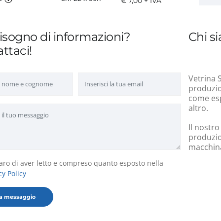
€ 7,00 + IVA
isogno di informazioni?
Chi s
ttaci!
Vetrina S
produzion
come esp
altro.
Il nostro
produzio
macchinar
aro di aver letto e compreso quanto esposto nella
cy Policy