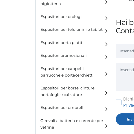
bigiotteria
Espositori per orologi
Hai b
Conta
Espositori per telefonini e tablet
Espositori porta piatti
Espositori promozionali
Espositori per cappelli,
parrucche e portacerchietti
Espositori per cappelli e
Espositori per borse, cinture,
parrucche
portafogli e calzature
Dichi
Espositori porta cerchietti
Priva
Espositori per borse
Espositori per ombrelli
Espositori per cinture
Girevoli a batteria e corrente per
vetrine
Espositori per portafogli