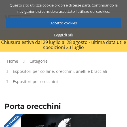
Questo sito utilizza cookie propri e di terze parti. Continuando la
Catalogo
Carrello
ITA
navigazione si considera accettato l'utilizzo dei cookies.
Accetto cookies
Leggi di più
Chiusura estiva dal 29 luglio al 28 agosto - ultima data utile
spedizioni 23 luglio
Home
Categorie
Espositori per collane, orecchini, anelli e bracciali
Espositori per orecchini
Porta orecchini
IN OFFERTA