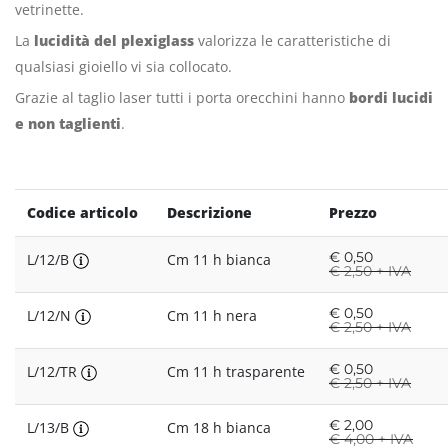
vetrinette.
La
lucidità del plexiglass
valorizza le caratteristiche di
qualsiasi gioiello vi sia collocato.
Grazie al taglio laser tutti i porta orecchini hanno
bordi lucidi
e non taglienti
.
Codice articolo
Descrizione
Prezzo
€
0,50
L/12/B
Cm 11 h bianca
€
2,50 + IVA
€
0,50
L/12/N
Cm 11 h nera
€
2,50 + IVA
€
0,50
L/12/TR
Cm 11 h trasparente
€
2,50 + IVA
€
2,00
L/13/B
Cm 18 h bianca
€
4,00 + IVA