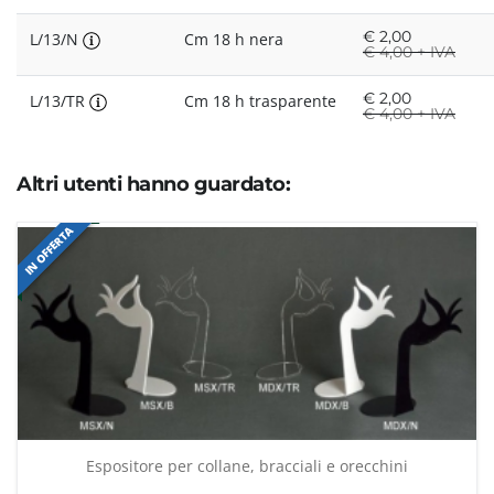
€
2,00
L/13/N
Cm 18 h nera
€
4,00 + IVA
€
2,00
L/13/TR
Cm 18 h trasparente
€
4,00 + IVA
Altri utenti hanno guardato:
IN OFFERTA
Espositore per collane, bracciali e orecchini