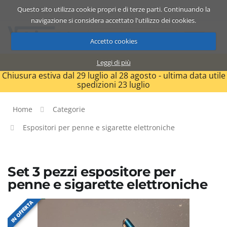
Questo sito utilizza cookie propri e di terze parti. Continuando la
Catalogo
Carrello
ITA
navigazione si considera accettato l'utilizzo dei cookies.
Accetto cookies
Leggi di più
Chiusura estiva dal 29 luglio al 28 agosto - ultima data utile
spedizioni 23 luglio
Home
Categorie
Espositori per penne e sigarette elettroniche
Set 3 pezzi espositore per
penne e sigarette elettroniche
IN OFFERTA