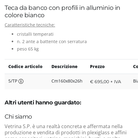
Teca da banco con profili in alluminio in
colore bianco
Caratteristiche tecniche:
cristalli temperati
n. 2 ante a battente con serratura
peso 65 kg
Codice articolo
Descrizione
Prezzo
Co
5/TP
Cm160x80x26h
Bi
€ 695,00 + IVA
Altri utenti hanno guardato:
Chi siamo
Vetrina S.P. è una realtà concreta e affermata nella
produzione e vendita di prodotti in plexiglass e affini