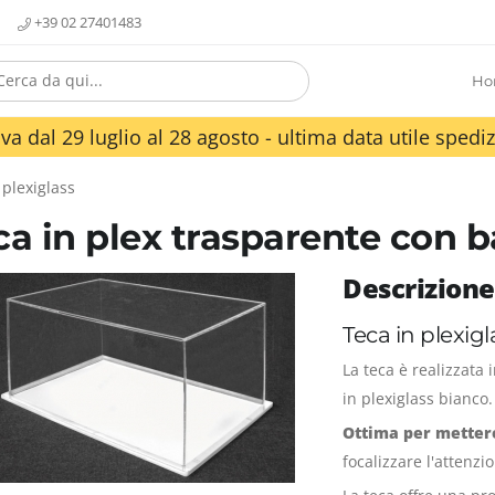
+39 02 27401483
Ho
va dal 29 luglio al 28 agosto - ultima data utile spediz
 plexiglass
ca in plex trasparente con 
Descrizione
Teca in plexig
La teca è realizzata
in plexiglass bianco.
Ottima per mettere
focalizzare l'attenzio