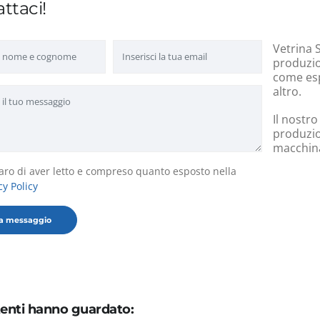
ttaci!
Vetrina S
produzion
come esp
altro.
Il nostro
produzio
macchinar
aro di aver letto e compreso quanto esposto nella
cy Policy
utenti hanno guardato: