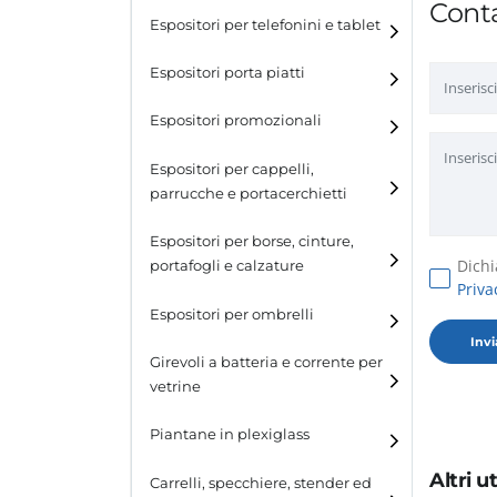
Conta
Espositori per telefonini e tablet
Espositori porta piatti
Espositori promozionali
Espositori per cappelli,
parrucche e portacerchietti
Espositori per cappelli e
Espositori per borse, cinture,
parrucche
Dichi
portafogli e calzature
Priva
Espositori porta cerchietti
Espositori per borse
Espositori per ombrelli
Espositori per cinture
Girevoli a batteria e corrente per
vetrine
Espositori per portafogli
Piantane in plexiglass
Espositori per calzature
Altri 
Carrelli, specchiere, stender ed