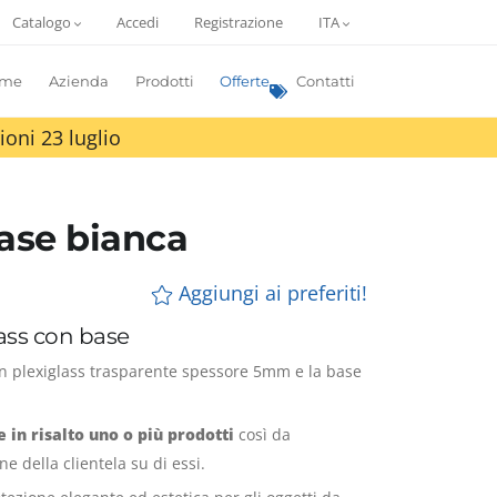
Catalogo
Accedi
Registrazione
ITA
me
Azienda
Prodotti
Offerte
Contatti
ioni 23 luglio
base bianca
Aggiungi ai preferiti!
lass con base
 in plexiglass trasparente spessore 5mm e la base
 in risalto uno o più prodotti
così da
ne della clientela su di essi.