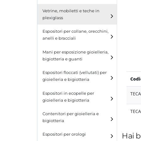
Cubi
Vetrine, mobiletti e teche in
plexiglass
Tavolini
Espositori per collane, orecchini,
Scalette
anelli e bracciali
Contenitori in plexiglass
Espositori per collane
Mani per esposizione gioielleria,
bigiotteria e guanti
Espositori per orecchini
Espositori floccati (vellutati) per
Espositori per anelli
Codi
gioielleria e bigiotteria
Espositori per bracciali
TEC
Espositori in ecopelle per
gioielleria e bigiotteria
TEC
Contenitori per gioielleria e
bigiotteria
Hai b
Espositori per orologi