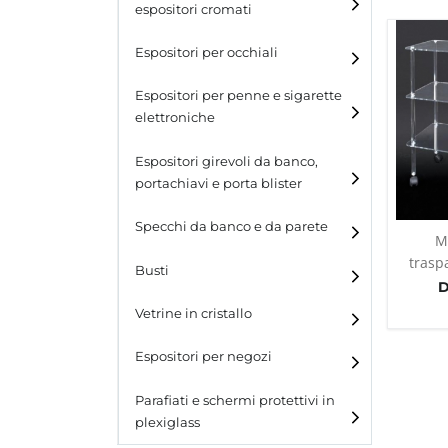
espositori cromati
Espositori per occhiali
Espositori per penne e sigarette
elettroniche
Espositori girevoli da banco,
portachiavi e porta blister
Espositori girevoli da
Specchi da banco e da parete
M
banco
trasp
Busti
Espositori per portachiavi
D
e blister
Vetrine in cristallo
Espositori da parete con
ganci
Laminato
Espositori per negozi
Laminato light
Parafiati e schermi protettivi in
plexiglass
All design