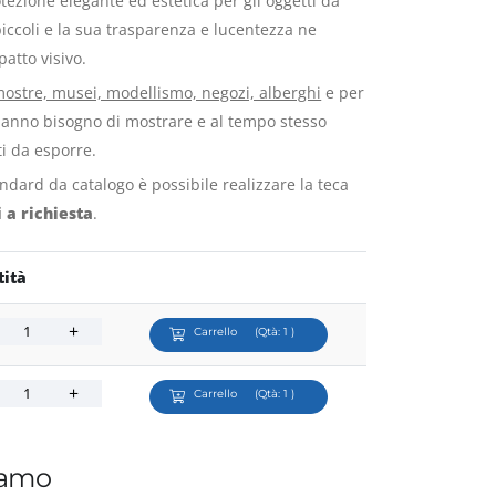
tezione elegante ed estetica per gli oggetti da
piccoli e la sua trasparenza e lucentezza ne
atto visivo.
 mostre, musei, modellismo, negozi, alberghi
e per
e hanno bisogno di mostrare e al tempo stesso
ti da esporre.
andard da catalogo è possibile realizzare la teca
 a richiesta
.
ità
Carrello
(Qtà:
1
)
Carrello
(Qtà:
1
)
iamo