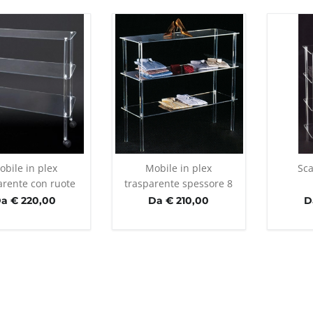
obile in plex
Mobile in plex
Sca
arente con ruote
trasparente spessore 8
mm
a € 220,00
Da € 210,00
D