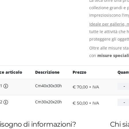
La teca offre una pro
collezione grandi e 
impreziosiscono l’imp
Ideale per gallerie,
tutte le attività ch
proteggere gli ogget
Oltre alle misure st
con
misure speciali
ce articolo
Descrizione
Prezzo
Quant
A1
Cm40x30x30h
€ 70,00 + IVA
A2
Cm30x20x20h
€ 50,00 + IVA
isogno di informazioni?
Chi s