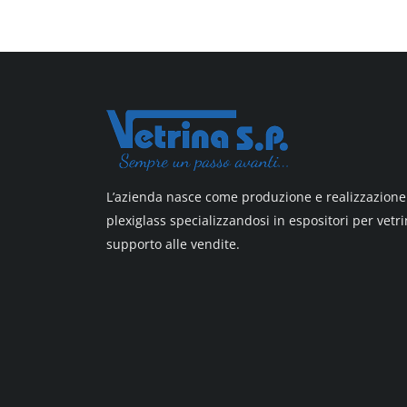
All design + plus
Top line 3
Top line 9
L’azienda nasce come produzione e realizzazione 
plexiglass specializzandosi in espositori per vetri
supporto alle vendite.