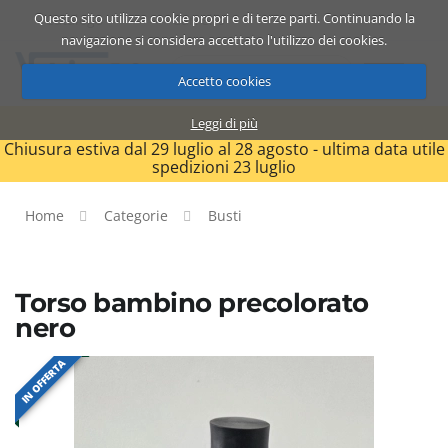
Questo sito utilizza cookie propri e di terze parti. Continuando la
Catalogo
Carrello
ITA
navigazione si considera accettato l'utilizzo dei cookies.
Accetto cookies
Leggi di più
Chiusura estiva dal 29 luglio al 28 agosto - ultima data utile
spedizioni 23 luglio
Home
Categorie
Busti
Torso bambino precolorato
nero
IN OFFERTA