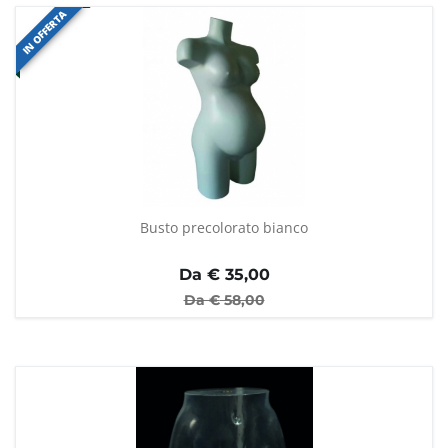
IN OFFERTA
Busto precolorato bianco
Da €
35,00
Da €
58,00