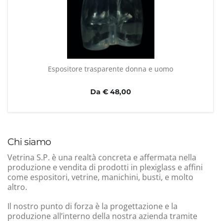
Espositore trasparente donna e uomo
Da € 48,00
Chi siamo
Vetrina S.P. è una realtà concreta e affermata nella
produzione e vendita di prodotti in plexiglass e affini
come espositori, vetrine, manichini, busti, e molto
altro.
Il nostro punto di forza è la progettazione e la
produzione all’interno della nostra azienda tramite