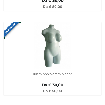
Da €
50,00
Da €
80,00
IN OFFERTA
Busto precolorato bianco
Da €
30,00
Da €
50,00