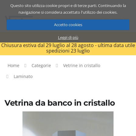
Questo sito utilizza cookie propri e di terze parti. Continuando la
Catalogo
Carrello
ITA
navigazione si considera accettato l'utilizzo dei cookies.
Accetto cookies
Leggi di più
Chiusura estiva dal 29 luglio al 28 agosto - ultima data utile
spedizioni 23 luglio
Home
Categorie
Vetrine in cristallo
Laminato
Vetrina da banco in cristallo