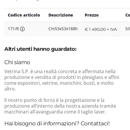
Codice articolo
Descrizione
Prezzo
Co
171/R
Cm53x53x188h
Si
€ 1 490,00 + IVA
Altri utenti hanno guardato:
Chi siamo
Vetrina S.P. è una realtà concreta e affermata nella
produzione e vendita di prodotti in plexiglass e affini
come espositori, vetrine, manichini, busti, e molto
altro.
Il nostro punto di forza è la progettazione e la
produzione all’interno della nostra azienda tramite
macchinari all’avanguardia come il taglio laser.
Hai bisogno di informazioni? Contattaci!