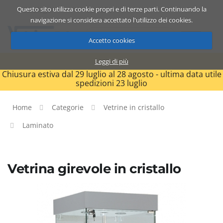
Questo sito utilizza cookie propri e di terze parti. Continuando la
Catalogo
Carrello
ITA
navigazione si considera accettato l'utilizzo dei cookies.
Accetto cookies
Leggi di più
Chiusura estiva dal 29 luglio al 28 agosto - ultima data utile
spedizioni 23 luglio
Home
Categorie
Vetrine in cristallo
Laminato
Vetrina girevole in cristallo