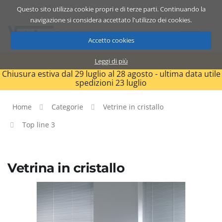
Questo sito utilizza cookie propri e di terze parti. Continuando la
Catalogo
Carrello
ITA
navigazione si considera accettato l'utilizzo dei cookies.
Accetto cookies
Leggi di più
Chiusura estiva dal 29 luglio al 28 agosto - ultima data utile
spedizioni 23 luglio
Home
Categorie
Vetrine in cristallo
Top line 3
Vetrina in cristallo