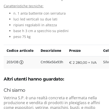
Caratteristiche tecniche:
n. 1 anta battente con serratura
luci led verticali su due lati
ripiani regolabili in altezza
base h 3 cm a specchio su piedini
peso 75 kg
Codice articolo
Descrizione
Prezzo
Col
203/OB
Cm96x56x93h
Sil
€ 2 280,00 + IVA
Altri utenti hanno guardato:
Chi siamo
Vetrina S.P. è una realtà concreta e affermata nella
produzione e vendita di prodotti in plexiglass e affini
come espositori, vetrine, manichini, busti, e molto