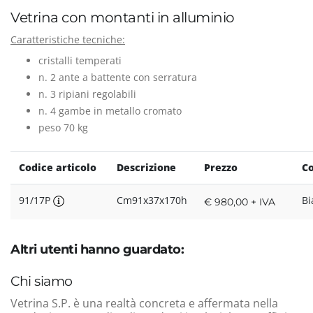
Vetrina con montanti in alluminio
Caratteristiche tecniche:
cristalli temperati
n. 2 ante a battente con serratura
n. 3 ripiani regolabili
n. 4 gambe in metallo cromato
peso 70 kg
Codice articolo
Descrizione
Prezzo
Co
91/17P
Cm91x37x170h
Bi
€ 980,00 + IVA
Altri utenti hanno guardato:
Chi siamo
Vetrina S.P. è una realtà concreta e affermata nella