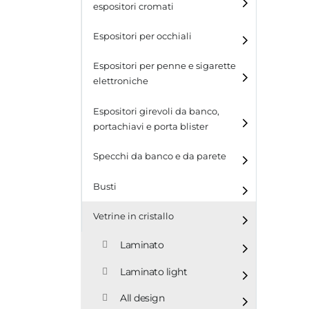
espositori cromati
Espositori per occhiali
Espositori per penne e sigarette
elettroniche
Espositori girevoli da banco,
portachiavi e porta blister
Espositori girevoli da
Specchi da banco e da parete
banco
Busti
Espositori per portachiavi
e blister
Vetrine in cristallo
Espositori da parete con
ganci
Laminato
Laminato light
All design