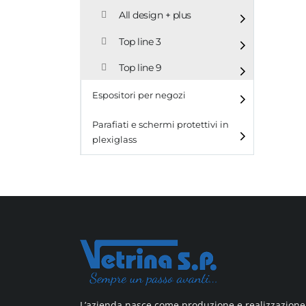
All design + plus
Top line 3
Top line 9
Espositori per negozi
Parafiati e schermi protettivi in
plexiglass
L’azienda nasce come produzione e realizzazione 