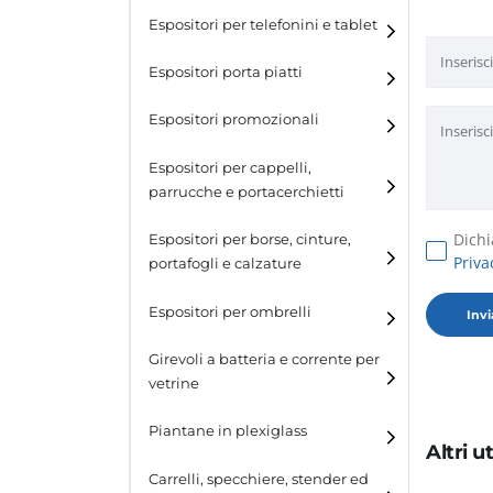
Espositori per telefonini e tablet
Espositori porta piatti
Espositori promozionali
Espositori per cappelli,
parrucche e portacerchietti
Espositori per cappelli e
Dichi
Espositori per borse, cinture,
parrucche
Priva
portafogli e calzature
Espositori porta cerchietti
Espositori per borse
Espositori per ombrelli
Espositori per cinture
Girevoli a batteria e corrente per
vetrine
Espositori per portafogli
Piantane in plexiglass
Espositori per calzature
Altri 
Carrelli, specchiere, stender ed