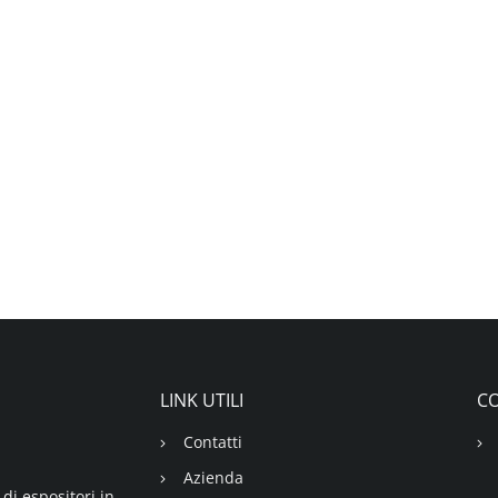
LINK UTILI
CO
Contatti
Azienda
di espositori in