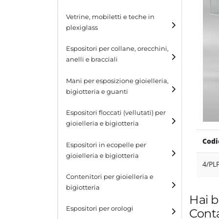
Cubi
Vetrine, mobiletti e teche in
plexiglass
Tavolini
Espositori per collane, orecchini,
Scalette
anelli e bracciali
Contenitori in plexiglass
Espositori per collane
Mani per esposizione gioielleria,
bigiotteria e guanti
Espositori per orecchini
Espositori floccati (vellutati) per
Espositori per anelli
gioielleria e bigiotteria
Espositori per bracciali
Codi
Espositori in ecopelle per
gioielleria e bigiotteria
4/PL
Contenitori per gioielleria e
bigiotteria
Hai b
Espositori per orologi
Conta