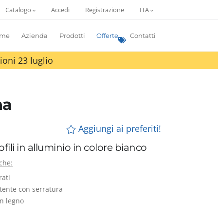
Catalogo
Accedi
Registrazione
ITA
me
Azienda
Prodotti
Offerte
Contatti
ioni 23 luglio
na
Aggiungi ai preferiti!
fili in alluminio in colore bianco
iche:
rati
ttente con serratura
in legno