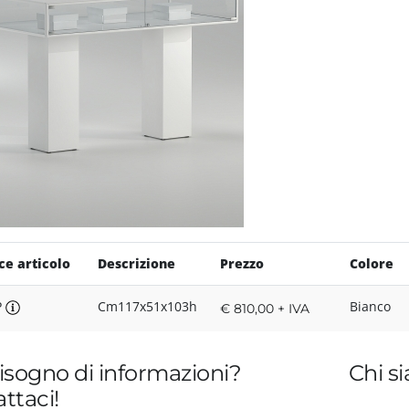
ce articolo
Descrizione
Prezzo
Colore
P
Cm117x51x103h
Bianco
€ 810,00 + IVA
isogno di informazioni?
Chi s
ttaci!