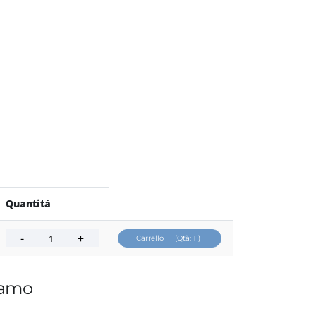
Quantità
Carrello
(Qtà:
1
)
iamo