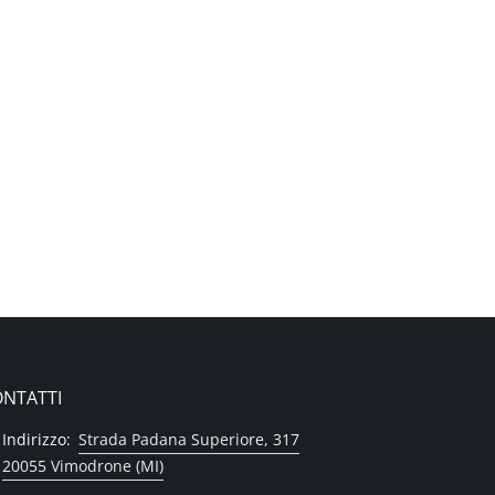
NTATTI
Indirizzo:
Strada Padana Superiore, 317
20055 Vimodrone (MI)