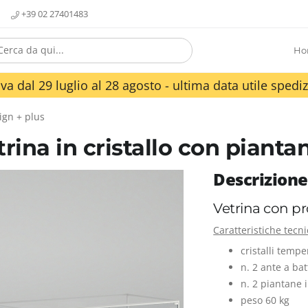
+39 02 27401483
Ho
va dal 29 luglio al 28 agosto - ultima data utile spediz
ign + plus
trina in cristallo con pianta
Descrizione
Vetrina con pro
Caratteristiche tecn
cristalli tempe
n. 2 ante a ba
n. 2 piantane 
peso 60 kg