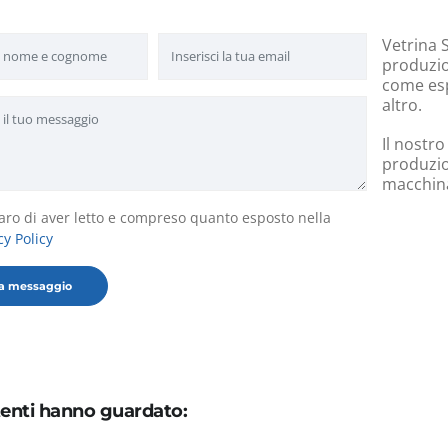
Vetrina S
produzion
come esp
altro.
Il nostro
produzio
macchinar
aro di aver letto e compreso quanto esposto nella
cy Policy
utenti hanno guardato: